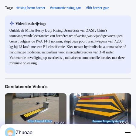
Tags:
#
rising beam barrier
#
automatic rising gate
#
lift barrier gate
Video beschrijving:
Ontdek de Milita Heavy Duty Rising Beam Gate van ZASP, China's
toonaangevende leverancier van barrières ter afwering van vijandige voertuigen.
Getest volgens de IWA 14-1 normen, stopt deze poort vrachtwagens van 7.200
kg bij 48 km/u met een P1-classificatie. Kies tussen hydraulische automatische of
handmatige modellen, aanpasbaar voor interceptiebreedtes van 3~8 meter.
Verbeter de beveiliging op overheids-, militaire en commerciële locaties met deze
robuuste oplossing.
Gerelateerde Video's
00:09
00:06
Zhuoao
Tire Killer-beveiligingsoplossingen
Automatische verkeerspalen