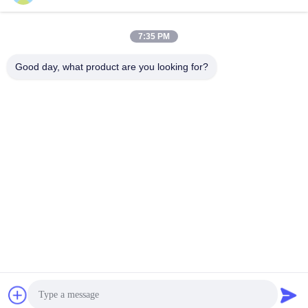
beveiligen uw eigendom
Automatische Meerpalen
Automatische Meerpalen
March 31, 2026
March 18, 2026
7:35 PM
Good day, what product are you looking for?
00:12
00:12
PAS 68 Bolder: ultieme
PAS 68 Bollard: ultieme
voertuigbarrière
voertuigbarrièrebeveiliging
Modulaire Voertuigbarrière
Modulaire Voertuigbarrière
April 14, 2026
April 14, 2026
00:47
00:43
Milita HB-F301
Wegblocker
Video Van De Slagtest
Wegblocker
August 01, 2024
October 29, 2024