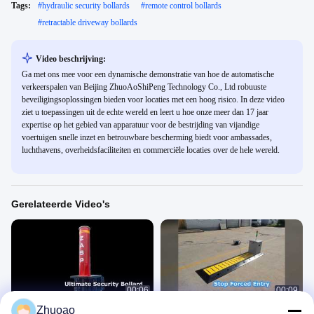
Tags:
#
hydraulic security bollards
#
remote control bollards
#
retractable driveway bollards
Video beschrijving:
Ga met ons mee voor een dynamische demonstratie van hoe de automatische
verkeerspalen van Beijing ZhuoAoShiPeng Technology Co., Ltd robuuste
beveiligingsoplossingen bieden voor locaties met een hoog risico. In deze video
ziet u toepassingen uit de echte wereld en leert u hoe onze meer dan 17 jaar
expertise op het gebied van apparatuur voor de bestrijding van vijandige
voertuigen snelle inzet en betrouwbare bescherming biedt voor ambassades,
luchthavens, overheidsfaciliteiten en commerciële locaties over de hele wereld.
Gerelateerde Video's
00:06
00:09
Zhuoao
Hoge veiligheidspaal PAS 68
Tire Killer-beveiligingsoplossingen