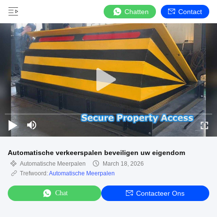
Chatten
Contact
Automatische verkeerspalen beveiligen uw eigendom
Automatische Meerpalen
March 18, 2026
Trefwoord:
Automatische Meerpalen
Chat
Contacteer Ons