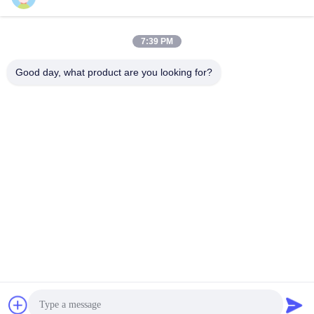
gecertificeerd
Automatische Meerpalen
Automatische Meerpalen
March 31, 2026
April 21, 2026
7:39 PM
Good day, what product are you looking for?
00:43
00:47
Wegblocker
Milita HB-F301
Wegblocker
Video Van De Slagtest
October 29, 2024
August 01, 2024
00:46
00:42
Suprema HB-HA502
K12 M50 Standaard afneembare
bollarden, getest op slag
Video Van De Slagtest
Video Van De Slagtest
August 01, 2024