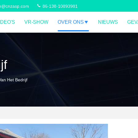
ce@cnzasp.com
86-138-10893981
IDEO'S
VR-SHOW
OVER ONS
NIEUWS
GEV
jf
an Het Bedrijf