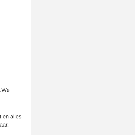
r.We
t en alles
aar.