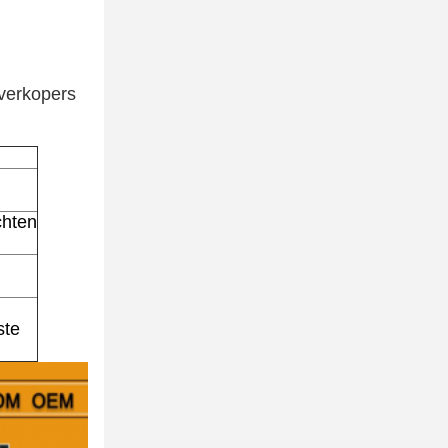
 verkopers
chten
ste