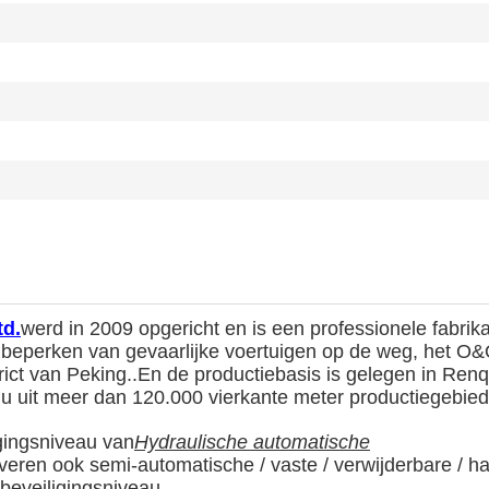
td.
werd in 2009 opgericht en is een professionele fabrik
 beperken van gevaarlijke voertuigen op de weg, het O&
trict van Peking..En de productiebasis is gelegen in Renqi
nu uit meer dan 120.000 vierkante meter productiegebied
gingsniveau van
Hydraulische automatische
everen ook semi-automatische / vaste / verwijderbare / 
beveiligingsniveau.