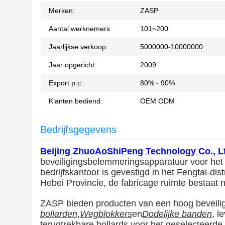
Merken:
ZASP
Aantal werknemers:
101~200
Jaarlijkse verkoop:
5000000-10000000
Jaar opgericht:
2009
Export p.c.:
80% - 90%
Klanten bediend:
OEM ODM
Bedrijfsgegevens
Beijing ZhuoAoShiPeng Technology Co., L
beveiligingsbelemmeringsapparatuur voor het
bedrijfskantoor is gevestigd in het Fengtai-dis
Hebei Provincie, de fabricage ruimte bestaat 
ZASP bieden producten van een hoog beveili
bollarden
,
Wegblokkers
en
Dodelijke banden
, l
terugtrekbare bollards voor het geselecteerde 