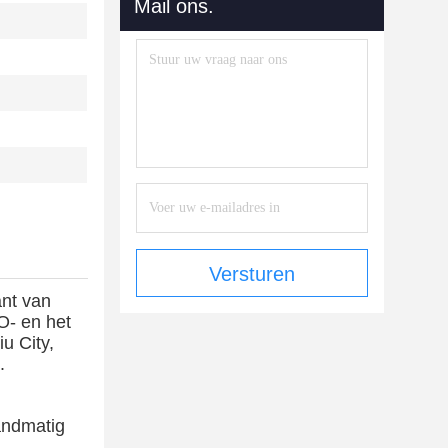
Mail ons.
Versturen
ant van
O- en het
u City,
.
handmatig