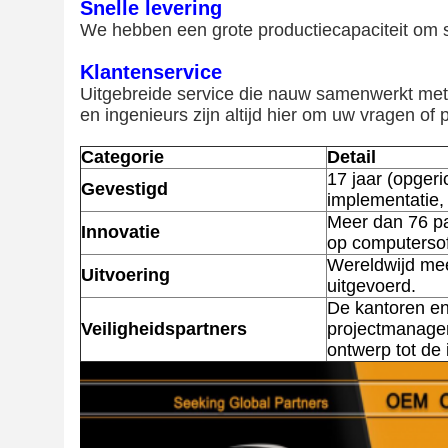
Snelle levering
We hebben een grote productiecapaciteit om sn
Klantenservice
Uitgebreide service die nauw samenwerkt met o
en ingenieurs zijn altijd hier om uw vragen of
Categorie
Detail
17 jaar (opgeri
Gevestigd
implementatie, 
Meer dan 76 pa
Innovatie
op computerso
Wereldwijd mee
Uitvoering
uitgevoerd.
De kantoren en
Veiligheidspartners
projectmanagem
ontwerp tot de 