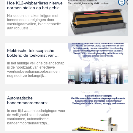
verkeerspalenzijn onmisbare
Hoe K12-wigbarrières nieuwe
instrumenten ...
normen stellen op het gebied
van stedelijke veiligheid
Nu steden te maken krijgen met
toenemende dreigingen door
voertuigaanvallen, is de behoefte
aan robuuste
veiligheidsmaatregelen
toegenomen.K12 wigbarrièreszijn
naar voren gekomen als een
cruciaal element in het arsenaal
vanvijandige
Elektrische telescopische
voertuigbeperkingssystemen, die
bolders: de toekomst van
ongeëvenaarde bescherming biedt
voertuigbeperking
...
In het huidige veiligheidslandschap
is de noodzaak van effectieve
voertuigbeveiligingsoplossingen
nog nooit zo belangrijk
geweest.elektrische bollards voor
telescopenIn dit artikel worden de
voordelen onderzocht van het
gebruik van de nieuwe technologie
voor het controleren van de
Automatische
toegang van ...
bandenmoordenaars:
essentiële hulpmiddelen voor
In een tijd waarin bedreigingen voor
verbeterde beveiliging
de veiligheid steeds vaker
voorkomen, automatische
bandenmoordenaarszijn
uitgegroeid tot een essentiële
oplossing voor het controleren van