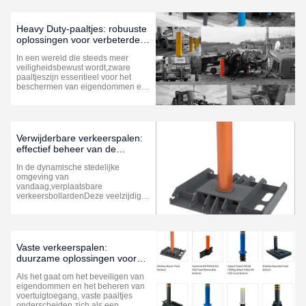
ongeautoriseerde toegang tot
voertuigen. Deze systemen, vaak
aangeduid
Heavy Duty-paaltjes: robuuste
alsbandenspijkersystemen, zijn
oplossingen voor verbeterde
ontworpen om ...
beveiliging
In een wereld die steeds meer
veiligheidsbewust wordt,zware
paaltjeszijn essentieel voor het
beschermen van eigendommen en
het beheren van de toegang van
voertuigen. Deze duurzame
barrières zijn vakkundig ontworpen
om aanzienlijke impact te
weerstaan ​​en tegelijkertijd de
Verwijderbare verkeerspalen:
veiligheid voor zowel ...
effectief beheer van de
verkeersveiligheid
In de dynamische stedelijke
omgeving van
vandaag,verplaatsbare
verkeersbollardenDeze veelzijdige
barrières zorgen voor flexibiliteit bij
het controleren van de toegang van
voertuigen en zorgen tegelijkertijd
voor de veiligheid van voetgangers.
Wat zijn afneembare
Vaste verkeerspalen:
verkeersbollarden? Verwijderbare
duurzame oplossingen voor
...
verbeterde beveiliging
Als het gaat om het beveiligen van
eigendommen en het beheren van
voertuigtoegang, vaste paaltjes
onderscheiden zich als een