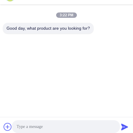
3:22 PM
Good day, what product are you looking for?
BEIJING ZHUOAOSHIPENG TECHNOLOGY
CO., LTD.
service@cnzasp.com
86-138-10893981
Kamer 2005, verdieping 20, gebouw A, Shagnlian Building,
nummer 4, Fufeng Road, Beijing, China
China Goede kwaliteit Automatische Meerpalen Leverancier. Copyright ©
2024-2026 Beijing Zhuoaoshipeng Technology Co., Ltd. . Alle rechten
voorbehouden.