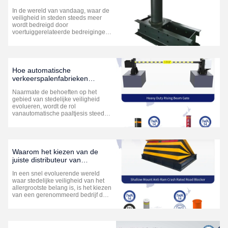
verkeerspalen van goede
In de wereld van vandaag, waar de
kwaliteit voor stedelijke
veiligheid in steden steeds meer
veiligheid
wordt bedreigd door
voertuiggerelateerde bedreigingen,
moeten investeringen invaste
bollards van goede kwaliteitDeze
robuuste barrières dienen als
cruciale
verdedigingsmechanismen, waarbij
Hoe automatische
voetgangers en eigendommen
verkeerspalenfabrieken
worden beschermd ...
oplossingen voor stedelijke
Naarmate de behoeften op het
veiligheid opnieuw definiëren
gebied van stedelijke veiligheid
evolueren, wordt de rol
vanautomatische paaltjesis steeds
belangrijker geworden bij het
beheren van de toegang van
voertuigen en het verbeteren van
de veiligheid. Het begrijpen van de
betekenis vanfabrikanten van
Waarom het kiezen van de
automatische verkeerspale...
juiste distributeur van
automatische verkeerspalen
In een snel evoluerende wereld
de sleutel is tot stedelijke
waar stedelijke veiligheid van het
veiligheid
allergrootste belang is, is het kiezen
van een gerenommeerd bedrijf de
moeite waard automatische
paalverdeleris cruciaal voor een
effectieve toegangscontrole van
voertuigen.Geautomatiseerde