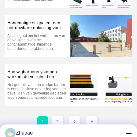
betrouwbare en effectieve
oplossing. Deze stevige barrières
bieden een permanente
verdediging tegen
ongeautoriseerde voertuigintrusie
Handmatige stijgpalen: een
en zorgen tegelijkertijd voor
betrouwbare oplossing voor
voetgangers...
opritbeveiliging
Als het gaat om het verbeteren van
de veiligheid van de
oprit,handmatige stijgende
bollardeneen praktische en
effectieve oplossing bieden.Deze
bollarden bieden niet alleen een
robuuste bescherming tegen
ongeautoriseerde toegang van
voertuigen, maar passen ook bij
Hoe wigbarrièresystemen
voetgangers, waardoor ze ideaal
werken: de veiligheid en
zijn ...
toegangscontrole verbeteren
Het gebruik van een wedge barrier
is een effectieve oplossing voor het
beveiligen van gevoelige gebieden
tegen ongeautoriseerde toegang
van voertuigen, terwijl de toegang
wordt gecontroleerd.plaatsen met
hoge beveiliging, dankzij hun
vermogen om veiligheid te
combineren met functionaliteit. Wat
1
2
is ...
Zhuoao