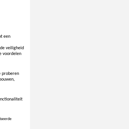
ot een
de veiligheid
de voordelen
ie proberen
ebouwen,
ctionaliteit
iseerde