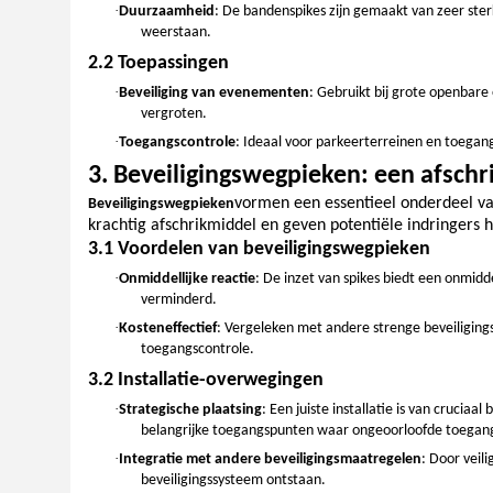
·
Duurzaamheid
: De bandenspikes zijn gemaakt van zeer st
weerstaan.
2.2 Toepassingen
·
Beveiliging van evenementen
: Gebruikt bij grote openbar
vergroten.
·
Toegangscontrole
: Ideaal voor parkeerterreinen en toegan
3. Beveiligingswegpieken: een afsch
vormen een essentieel onderdeel va
Beveiligingswegpieken
krachtig afschrikmiddel en geven potentiële indringers 
3.1 Voordelen van beveiligingswegpieken
·
Onmiddellijke reactie
: De inzet van spikes biedt een onmidd
verminderd.
·
Kosteneffectief
: Vergeleken met andere strenge beveiliging
toegangscontrole.
3.2 Installatie-overwegingen
·
Strategische plaatsing
: Een juiste installatie is van crucia
belangrijke toegangspunten waar ongeoorloofde toegang
·
Integratie met andere beveiligingsmaatregelen
: Door vei
beveiligingssysteem ontstaan.