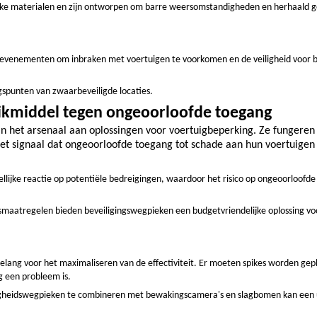
erke materialen en zijn ontworpen om barre weersomstandigheden en herhaald g
e evenementen om inbraken met voertuigen te voorkomen en de veiligheid voor 
gspunten van zwaarbeveiligde locaties.
rikmiddel tegen ongeoorloofde toegang
n het arsenaal aan oplossingen voor voertuigbeperking. Ze fungeren 
het signaal dat ongeoorloofde toegang tot schade aan hun voertuigen 
ellijke reactie op potentiële bedreigingen, waardoor het risico op ongeoorloofd
smaatregelen bieden beveiligingswegpieken een budgetvriendelijke oplossing vo
al belang voor het maximaliseren van de effectiviteit. Er moeten spikes worden gep
 een probleem is.
ligheidswegpieken te combineren met bewakingscamera's en slagbomen kan een 