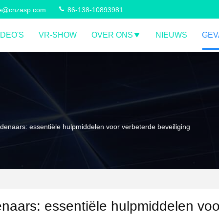
ce@cnzasp.com
86-138-10893981
IDEO'S
VR-SHOW
OVER ONS
NIEUWS
GEV
enaars: essentiële hulpmiddelen voor verbeterde beveiliging
aars: essentiële hulpmiddelen voo