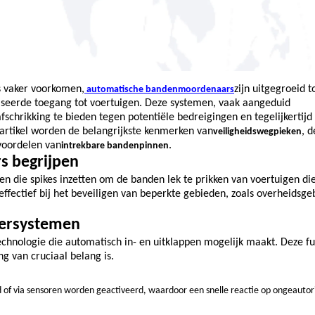
ds vaker voorkomen,
zijn uitgegroeid t
automatische bandenmoordenaars
riseerde toegang tot voertuigen. Deze systemen, vaak aangeduid
fschrikking te bieden tegen potentiële bedreigingen en tegelijkertijd 
artikel worden de belangrijkste kenmerken van
, 
veiligheidswegpieken
 voordelen van
.
intrekbare bandenpinnen
s begrijpen
ten die spikes inzetten om de banden lek te prikken van voertuigen d
ffectief bij het beveiligen van beperkte gebieden, zoals overheidsg
jkersystemen
chnologie die automatisch in- en uitklappen mogelijk maakt. Deze fun
g van cruciaal belang is.
 of via sensoren worden geactiveerd, waardoor een snelle reactie op ongeautor