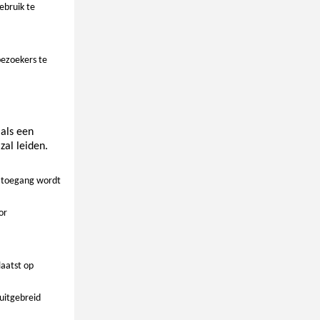
ebruik te
bezoekers te
als een
zal leiden.
e toegang wordt
or
laatst op
uitgebreid