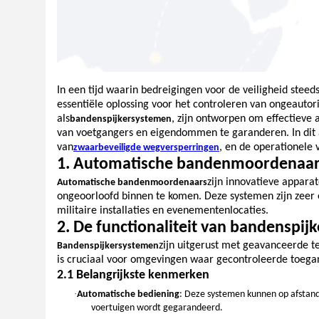
In een tijd waarin bedreigingen voor de veiligheid stee
essentiële oplossing voor het controleren van ongeauto
als
, zijn ontworpen om effectieve a
bandenspijkersystemen
van voetgangers en eigendommen te garanderen. In dit 
van
, en de operationele
zwaarbeveiligde wegversperringen
1. Automatische bandenmoordenaar
zijn innovatieve appara
Automatische bandenmoordenaars
ongeoorloofd binnen te komen. Deze systemen zijn zeer e
militaire installaties en evenementenlocaties.
2. De functionaliteit van bandenspi
zijn uitgerust met geavanceerde te
Bandenspijkersystemen
is cruciaal voor omgevingen waar gecontroleerde toegan
2.1 Belangrijkste kenmerken
·
Automatische bediening
: Deze systemen kunnen op afstand
voertuigen wordt gegarandeerd.