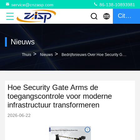
service@cnzasp.com
86-138-10893981
Citaat
Nieuws
>
>
Thuis
Nieuws
Bedrijfsnieuws Over Hoe Security Gate Arms De Toegangscontrole Voor Moderne Infrastructuur Transformeren
Hoe Security Gate Arms de
toegangscontrole voor moderne
infrastructuur transformeren
2026-06-22