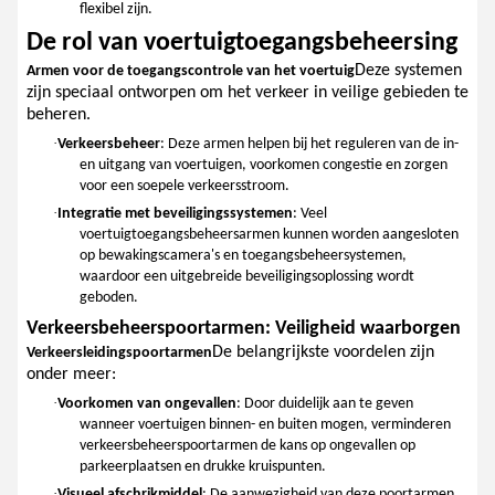
flexibel zijn.
De rol van voertuigtoegangsbeheersing
Deze systemen
Armen voor de toegangscontrole van het voertuig
zijn speciaal ontworpen om het verkeer in veilige gebieden te
beheren.
·
Verkeersbeheer
: Deze armen helpen bij het reguleren van de in-
en uitgang van voertuigen, voorkomen congestie en zorgen
voor een soepele verkeersstroom.
·
Integratie met beveiligingssystemen
: Veel
voertuigtoegangsbeheersarmen kunnen worden aangesloten
op bewakingscamera's en toegangsbeheersystemen,
waardoor een uitgebreide beveiligingsoplossing wordt
geboden.
Verkeersbeheerspoortarmen: Veiligheid waarborgen
De belangrijkste voordelen zijn
Verkeersleidingspoortarmen
onder meer:
·
Voorkomen van ongevallen
: Door duidelijk aan te geven
wanneer voertuigen binnen- en buiten mogen, verminderen
verkeersbeheerspoortarmen de kans op ongevallen op
parkeerplaatsen en drukke kruispunten.
·
Visueel afschrikmiddel
: De aanwezigheid van deze poortarmen