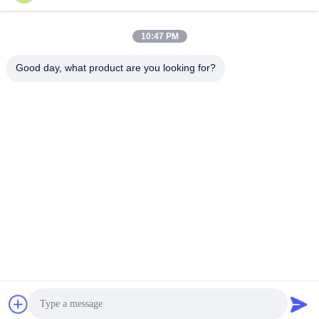
10:47 PM
Good day, what product are you looking for?
BEIJING ZHUOAOSHIPENG TECHNOLOGY
CO., LTD.
service@cnzasp.com
86-138-10893981
Kamer 2005, verdieping 20, gebouw A, Shagnlian Building,
nummer 4, Fufeng Road, Beijing, China
China Goede kwaliteit Automatische Meerpalen Leverancier. Copyright ©
2024-2026 Beijing Zhuoaoshipeng Technology Co., Ltd. . Alle rechten
voorbehouden.