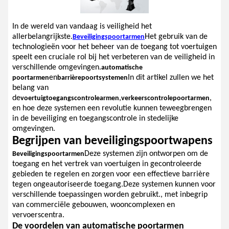
In de wereld van vandaag is veiligheid het
allerbelangrijkste.
Het gebruik van de
Beveiligingspoortarmen
technologieën voor het beheer van de toegang tot voertuigen
speelt een cruciale rol bij het verbeteren van de veiligheid in
verschillende omgevingen.
automatische
en
In dit artikel zullen we het
poortarmen
barrièrepoortsystemen
belang van
de
,
,
voertuigtoegangscontrolearmen
verkeerscontrolepoortarmen
en hoe deze systemen een revolutie kunnen teweegbrengen
in de beveiliging en toegangscontrole in stedelijke
omgevingen.
Begrijpen van beveiligingspoortwapens
Deze systemen zijn ontworpen om de
Beveiligingspoortarmen
toegang en het vertrek van voertuigen in gecontroleerde
gebieden te regelen en zorgen voor een effectieve barrière
tegen ongeautoriseerde toegang.Deze systemen kunnen voor
verschillende toepassingen worden gebruikt., met inbegrip
van commerciële gebouwen, wooncomplexen en
vervoerscentra.
De voordelen van automatische poortarmen