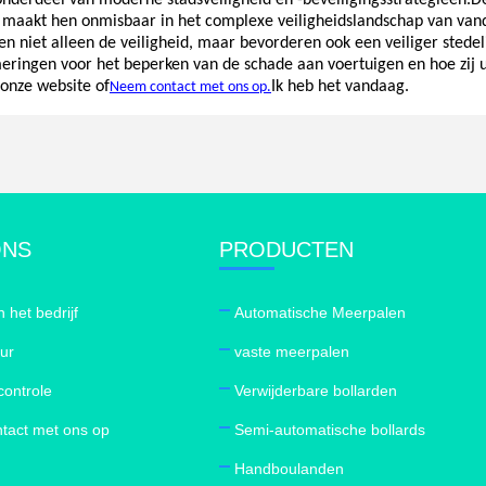
 onderdeel van moderne stadsveiligheid en -beveiligingsstrategieën.De
 maakt hen onmisbaar in het complexe veiligheidslandschap van van
n niet alleen de veiligheid, maar bevorderen ook een veiliger stedel
eringen voor het beperken van de schade aan voertuigen en hoe zij 
 onze website of
Ik heb het vandaag.
Neem contact met ons op.
ONS
PRODUCTEN
n het bedrijf
Automatische Meerpalen
our
vaste meerpalen
controle
Verwijderbare bollarden
tact met ons op
Semi-automatische bollards
Handboulanden