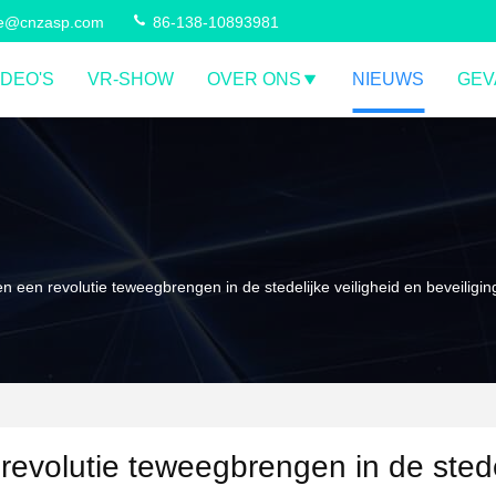
ce@cnzasp.com
86-138-10893981
IDEO'S
VR-SHOW
OVER ONS
NIEUWS
GEV
n een revolutie teweegbrengen in de stedelijke veiligheid en beveiligin
revolutie teweegbrengen in de stede