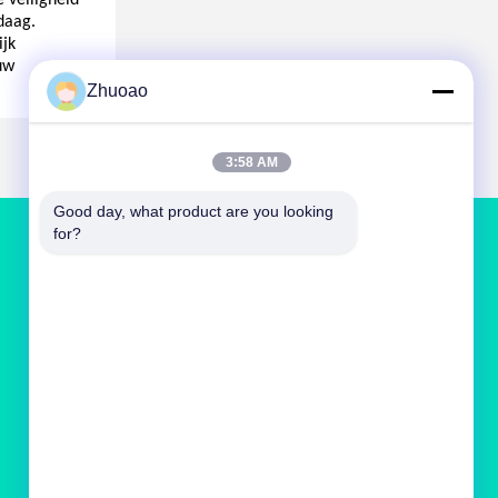
 veiligheid
daag.
ijk
uw
Zhuoao
3:58 AM
Good day, what product are you looking 
for?
NEEM CONTACT MET ONS OP
service@cnzasp.com
86-138-10893981
Kamer 2005, verdieping 20, gebouw A, Shagnlian
Building, nummer 4, Fufeng Road, Beijing, China