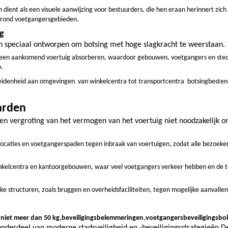
 dient als een visuele aanwijzing voor bestuurders, die hen eraan herinnert zich
n rond voetgangersgebieden.
ng
n speciaal ontworpen om botsing met hoge slagkracht te weerstaan.
n een aankomend voertuig absorberen, waardoor gebouwen, voetgangers en sted
e.
heidenheid aan omgevingen  van winkelcentra tot transportcentra  botsingbesten
arden
 een vergroting van het vermogen van het voertuig niet noodzakelijk 
caties en voetgangerspaden tegen inbraak van voertuigen, zodat alle bezoekers
 winkelcentra en kantoorgebouwen, waar veel voetgangers verkeer hebben en de 
ke structuren, zoals bruggen en overheidsfaciliteiten, tegen mogelijke aanvalle
,
,
niet meer dan 50 kg
beveiligingsbelemmeringen
voetgangersbeveiligingsbo