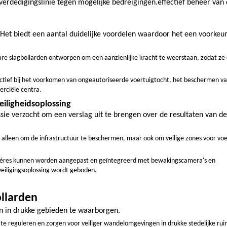
 verdedigingslinie tegen mogelijke bedreigingen.effectief beheer van
Het biedt een aantal duidelijke voordelen waardoor het een voorkeur
ware slagbollarden ontworpen om een aanzienlijke kracht te weerstaan, zodat ze
fectief bij het voorkomen van ongeautoriseerde voertuigtocht, het beschermen v
rciële centra.
iligheidsoplossing
e verzocht om een verslag uit te brengen over de resultaten van de
t alleen om de infrastructuur te beschermen, maar ook om veilige zones voor vo
rrières kunnen worden aangepast en geïntegreerd met bewakingscamera's en
eiligingsoplossing wordt geboden.
ollarden
en in drukke gebieden te waarborgen.
 te reguleren en zorgen voor veiliger wandelomgevingen in drukke stedelijke rui