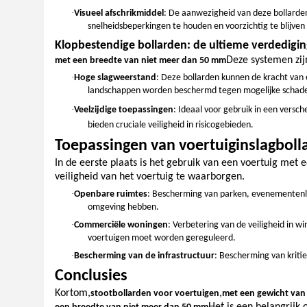
·
Visueel afschrikmiddel
: De aanwezigheid van deze bollarden
snelheidsbeperkingen te houden en voorzichtig te blijve
Klopbestendige bollarden: de ultieme verdedigi
Deze systemen zij
met een breedte van niet meer dan 50 mm
·
Hoge slagweerstand
: Deze bollarden kunnen de kracht va
landschappen worden beschermd tegen mogelijke schad
·
Veelzijdige toepassingen
: Ideaal voor gebruik in een versc
bieden cruciale veiligheid in risicogebieden.
Toepassingen van voertuiginslagboll
In de eerste plaats is het gebruik van een voertuig met
veiligheid van het voertuig te waarborgen.
·
Openbare ruimtes
: Bescherming van parken, evenementenlo
omgeving hebben.
·
Commerciële woningen
: Verbetering van de veiligheid in
voertuigen moet worden gereguleerd.
·
Bescherming van de infrastructuur
: Bescherming van kritie
Conclusies
Kortom,
,
stootbollarden voor voertuigen
met een gewicht van 