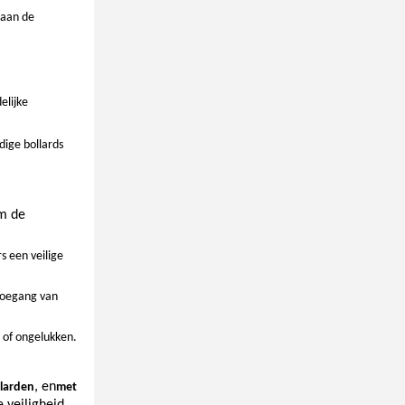
 aan de
elijke
dige bollards
om de
 een veilige
toegang van
n of ongelukken.
, en
llarden
met