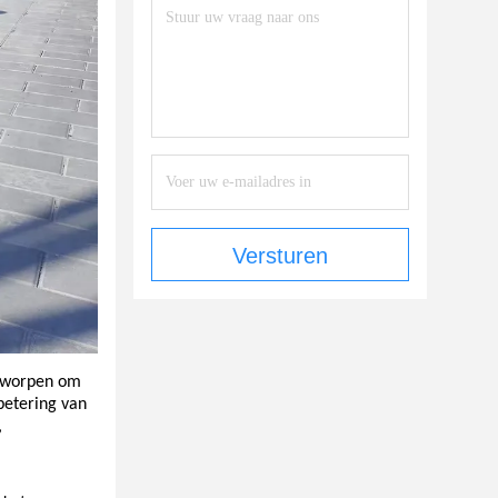
Versturen
ntworpen om
betering van
,