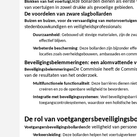
Deze bollarden dienen als eerste
Blokken van het voertuig
van voertuigen in zowel drukke als gevoelige gebieden.
De voordelen van zware slagbollarden
Buizen en buizen, voor de vervaardiging van motorvoertuigen
stedenbouwkundigen en veiligheidsprofessionals:
·
Duurzaamheid
: Gebouwd uit stevige materialen, zijn de z
effectief blijven.
·
Verbeterde bescherming
: Deze bollarden zijn bijzonder ef
locaties zoals overheidsgebouwen, ambassades en comme
Beveiligingsbelemmeringen: een alomvattende ve
De Commissie heeft de Commissi
Beveiligingsbelemmeringen
van de resultaten van het onderzoek.
·
Multifunctionele functionaliteit
: Deze barrières dienen nie
creëren en zo de openbare veiligheid te bevorderen.
·
Integratie met beveiligingssystemen
: Veel beveiligingsba
toegangscontrolesystemen, waardoor een holistische bev
De rol van voetgangersbeveiligingsb
de veiligheid van person
Voetgangersbeveiligingsbollarden
·
Verkeersleiding
: Deze bollarden helpen het voertuigverkeer