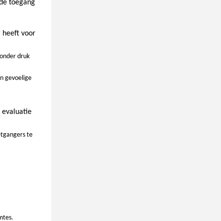
 de toegang
 heeft voor
 onder druk
an gevoelige
 evaluatie
etgangers te
mtes.