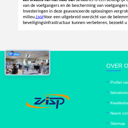
Het is een belangrijk
een breedte van niet meer dan 50 mm
van de voetgangers en de bescherming van voetgangers
Investeringen in deze geavanceerde oplossingen vergrote
milieu.
Voor een uitgebreid overzicht van de belemm
ZASP
beveiligingsinfrastructuur kunnen verbeteren, bezoekt u
OVER 
Profiel va
fabriekst
Kwaliteits
Neem con
Sitemap