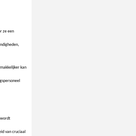
or ze een
andigheden,
makkelijker kan
ngspersoneel
 wordt
id van cruciaal