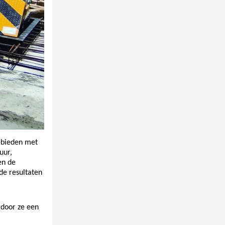
gebieden met
uur,
en de
de resultaten
rdoor ze een