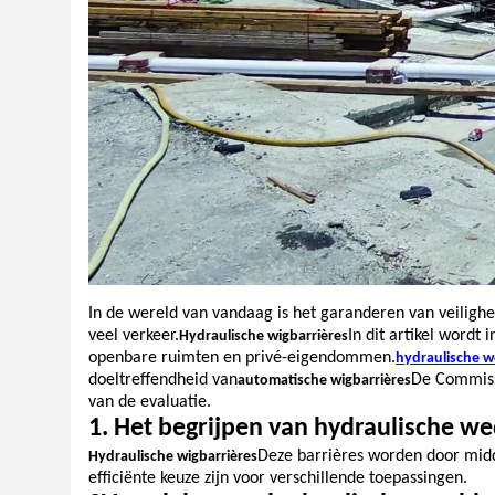
In de wereld van vandaag is het garanderen van veilighe
veel verkeer.
In dit artikel wordt
Hydraulische wigbarrières
openbare ruimten en privé-eigendommen.
hydraulische 
doeltreffendheid van
De Commissi
automatische wigbarrières
van de evaluatie.
1. Het begrijpen van hydraulische we
Deze barrières worden door mid
Hydraulische wigbarrières
efficiënte keuze zijn voor verschillende toepassingen.