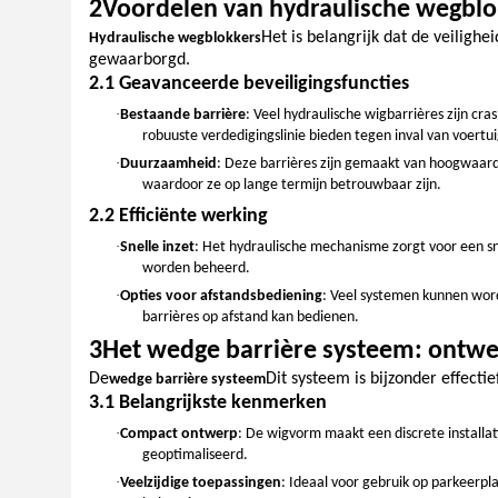
2Voordelen van hydraulische wegblo
Het is belangrijk dat de veilighe
Hydraulische wegblokkers
gewaarborgd.
2.1 Geavanceerde beveiligingsfuncties
·
Bestaande barrière
: Veel hydraulische wigbarrières zijn c
robuuste verdedigingslinie bieden tegen inval van voertu
·
Duurzaamheid
: Deze barrières zijn gemaakt van hoogwaar
waardoor ze op lange termijn betrouwbaar zijn.
2.2 Efficiënte werking
·
Snelle inzet
: Het hydraulische mechanisme zorgt voor een s
worden beheerd.
·
Opties voor afstandsbediening
: Veel systemen kunnen wor
barrières op afstand kan bedienen.
3Het wedge barrière systeem: ontwer
De
Dit systeem is bijzonder effect
wedge barrière systeem
3.1 Belangrijkste kenmerken
·
Compact ontwerp
: De wigvorm maakt een discrete installa
geoptimaliseerd.
·
Veelzijdige toepassingen
: Ideaal voor gebruik op parkeerp