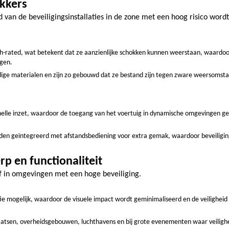
kkers
id van de beveiligingsinstallaties in de zone met een hoog risico wordt
rash-rated, wat betekent dat ze aanzienlijke schokken kunnen weerstaan, waardo
igen.
dige materialen en zijn zo gebouwd dat ze bestand zijn tegen zware weersomst
nelle inzet, waardoor de toegang van het voertuig in dynamische omgevingen ge
den geïntegreerd met afstandsbediening voor extra gemak, waardoor beveiligi
p en functionaliteit
ief in omgevingen met een hoge beveiliging.
tie mogelijk, waardoor de visuele impact wordt geminimaliseerd en de veiligheid
laatsen, overheidsgebouwen, luchthavens en bij grote evenementen waar veilighe