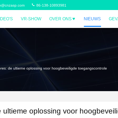
ce@cnzasp.com
86-138-10893981
IDEO'S
VR-SHOW
OVER ONS
NIEUWS
GEV
ères: de ultieme oplossing voor hoogbeveiligde toegangscontrole
e ultieme oplossing voor hoogbeveil