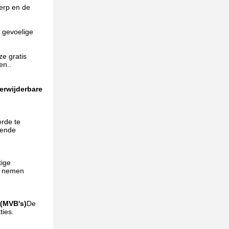
erp en de
 gevoelige
e gratis
en..
erwijderbare
erde te
lende
tige
te nemen
 (MVB's)
De
ties.