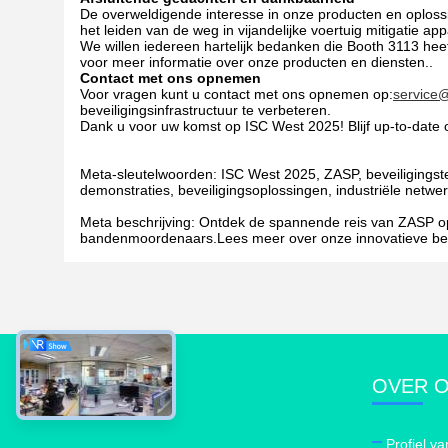
De overweldigende interesse in onze producten en oplossi
het leiden van de weg in vijandelijke voertuig mitigatie app
We willen iedereen hartelijk bedanken die Booth 3113 he
voor meer informatie over onze producten en diensten..
Contact met ons opnemen
Voor vragen kunt u contact met ons opnemen op:
service
beveiligingsinfrastructuur te verbeteren.
Dank u voor uw komst op ISC West 2025! Blijf up-to-dat
Meta-sleutelwoorden: ISC West 2025, ZASP, beveiligingst
demonstraties, beveiligingsoplossingen, industriële netw
Meta beschrijving: Ontdek de spannende reis van ZASP op
bandenmoordenaars.Lees meer over onze innovatieve bev
OVER 
Profiel va