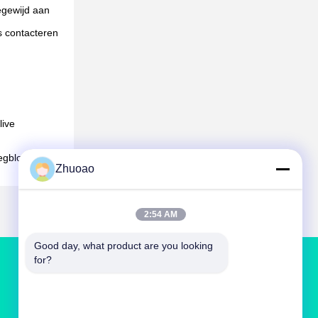
egewijd aan
s contacteren
live
egblokkers en
Zhuoao
2:54 AM
Good day, what product are you looking 
for?
NEEM CONTACT MET ONS OP
service@cnzasp.com