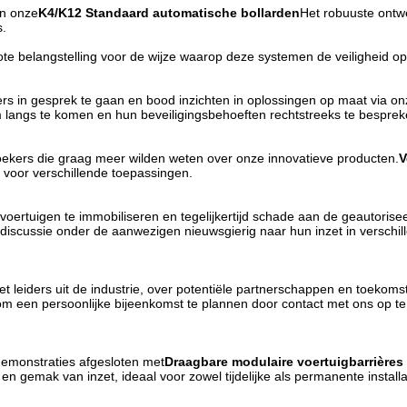
n onze
K4/K12 Standaard automatische bollarden
Het robuuste ontw
s.
te belangstelling voor de wijze waarop deze systemen de veiligheid op
in gesprek te gaan en bood inzichten in oplossingen op maat via onz
gs te komen en hun beveiligingsbehoeften rechtstreeks te besprek
ekers die graag meer wilden weten over onze innovatieve producten.
V
voor verschillende toepassingen.
ertuigen te immobiliseren en tegelijkertijd schade aan de geautorise
scussie onder de aanwezigen nieuwsgierig naar hun inzet in verschil
 leiders uit de industrie, over potentiële partnerschappen en toekoms
t om een persoonlijke bijeenkomst te plannen door contact met ons op 
demonstraties afgesloten met
Draagbare modulaire voertuigbarrières
 gemak van inzet, ideaal voor zowel tijdelijke als permanente installa