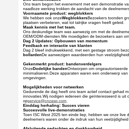
Ons team begon het evenement met een demonstratie va
naadloze werking trokken de aandacht van de deelnemer
Voornaamste product: wegblokkers
We hebben ook onze
Wegblokkers
Bezoekers toonden gro
plaatsen verbeteren, wat tot talrijke vragen heeft geleid.
Maak kennis met het team.
Ons deskundige team was aanwezig om met de deelnemers 
OEM/ODM-diensten.We moedigden de bezoekers aan om lan
Dag 2 Updates: Opbouwen van momentum
Feedback en interactie van klanten
Dag 2 bleef indrukwekkend, met een gestage stroom bezo
bollarden
De aanwezigen waardeerden hun veelzijdigheid 
Gekenmerkt product: bandenverdelgers
Onze
Dodelijke banden
Ontworpen om ongeautoriseerde vo
minimaliseren.Deze apparaten waren een onderwerp van di
omgevingen.
Mogelijkheden voor netwerken
Gedurende de dag heeft ons team actief contact gehad met
innovaties.Wij nodigen iedereen die geïnteresseerd is ui
op
service@cnzasp.com
.
Einddag herhaling: Succes vieren
Succesvolle live-demonstraties
Toen ISC West 2025 ten einde liep, hebben we onze live 
deelnemers waren onder de indruk van hun veelzijdigheid en
Afsluitende gedachten en dankbaarheid