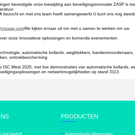
ngen bevestigde onze toewijding aan beveiligingsinnovatie.ZASP is to
aratuur.
eft bezocht en met ons team heeft samengewerkt.U kunt ons nog steed
@cnzasp.com
We kijken ernaar uit om met u samen te werken om uw
e over onze innovatieve oplossingen en komende evenementen.
echnologie, automatische bollards, wegblokkers, bandenmoordenaars, 
erken, omtrekbescherming
 ISC West 2025, met live demonstraties van automatische bollards, w
eiligingsoplossingen en netwerkmogelijkheden op stand 3113.
ONS
PRODUCTEN
n het bedrijf
Automatische Meerpalen