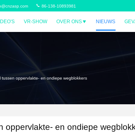
ce@cnzasp.com
86-138-10893981
IDEO'S
VR-SHOW
OVER ONS
NIEUWS
GEV
il tussen oppervlakte- en ondiepe wegblokkers
en oppervlakte- en ondiepe wegblok