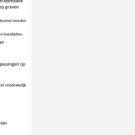
traditionele
iep graven
t kunnen worden
 installaties.
ige
epassingen op
zet noodzakelijk
onder