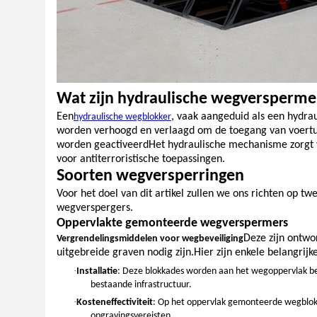
Wat zijn hydraulische wegversperme
Een
, vaak aangeduid als een hydrau
hydraulische wegblokker
worden verhoogd en verlaagd om de toegang van voertuig
worden geactiveerdHet hydraulische mechanisme zorgt vo
voor antiterroristische toepassingen.
Soorten wegversperringen
Voor het doel van dit artikel zullen we ons richten op 
wegverspergers.
Oppervlakte gemonteerde wegverspermers
Deze zijn ontwo
Vergrendelingsmiddelen voor wegbeveiliging
uitgebreide graven nodig zijn.Hier zijn enkele belangrij
·
Installatie
: Deze blokkades worden aan het wegoppervlak beve
bestaande infrastructuur.
·
Kosteneffectiviteit
: Op het oppervlak gemonteerde wegblokk
opgravingsvereisten.