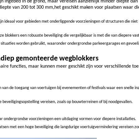
ijn ingebed in de grond, maar vereisen aanzienlijk minder diepte dan 
 diepte van 200 tot 300 mm,het geschikt maken voor plaatsen waar d
ijn ideaal voor gebieden met onderliggende voorzieningen of structuren die nie
e blokkers een robuuste beveiliging die vergelijkbaar is met die van diepere vaste
de situaties worden gebruikt, waaronder ondergrondse parkeergarages en gevoel
ondiep gemonteerde wegblokkers
aire functies, maar kunnen meer geschikt zijn voor verschillende to
en van de toegang van voertuigen bij evenementen of festivals waar een snelle in
lle beveiligingsopstelling vereisen, zoals op bouwterreinen of bij noodgevallen.
ar ondergrondse voorzieningen een uitdaging vormen voor diepere installaties.
aatsen met een hoge beveiliging die langdurige voertuigvermindering vereisen z