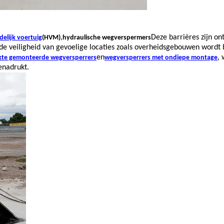
,
Deze barrières zijn o
elijk voertuig
(HVM)
hydraulische wegverspermers
t de veiligheid van gevoelige locaties zoals overheidsgebouwen wordt
en
,
kte gemonteerde wegversperrers
wegversperrers met ondiepe montage
enadrukt.