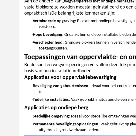
Aan de andere kant,
z
wegversperrers met ondiepe montage
vaste blokkers; ze worden meestal geïnstalleerd op een
onpraktisch isDe belangrijkste kenmerken zijn:
·
Verminderde opgraving
: Blocker met ondiepe bevestiging z
verstoord.
·
Hoge beveiliging
: Ondanks hun ondiepe installatie bieden dez
·
Verscheidenheid
: Grondige blokkers kunnen in verschillen
toegangspunten.
Toepassingen van oppervlakte- en 
Beide soorten wegversperringen vervullen dezelfde prim
basis van hun installatiemethoden:
Applicaties voor oppervlaktebevestiging
·
Beveiliging van gebeurtenissen
: Ideaal voor het controler
is.
·
Tijdelijke installaties
: Vaak gebruikt in situaties die een sne
Applicaties op ondiepe berg
·
Stedelijke omgeving
: Ideaal voor stedelijke omgevingen wa
·
Permanente beveiligingsoplossingen
: Vaak gebruikt op pl
uitgebreide grondwerkzaamheden.