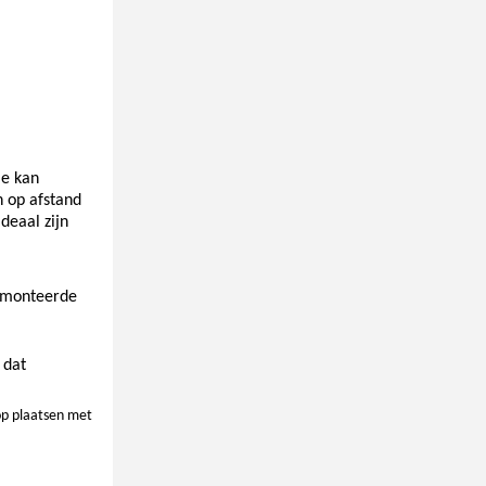
ie kan
n op afstand
deaal zijn
gemonteerde
 dat
op plaatsen met