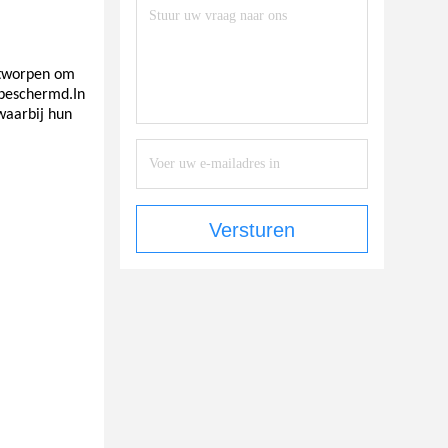
ntworpen om
 beschermd.In
 waarbij hun
Versturen