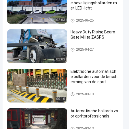
e beveiligingsbollarden m
bollards
et LED-licht
#
remote
Automatische Meerpalen
02:03
2025-06-25
control
bollards
Heavy Duty Rising Beam
#
Gate Milita ZASPS
retractable
Opkomende balkpoort
driveway
2025-04-27
bollards
02:03
Elektrische automatisch
A
e bollarden voor de besch
u
erming van de oprit
t
Berichten
Laat een
o
Automatische Meerpalen
2025-03-13
van
bericht
m
00:10
bezoekers
achter.
a
t
Automatische bollards vo
i
or opritprofessionals
Nog
s
geen
c
Automatische Meerpalen
commentaar
2025-03-13