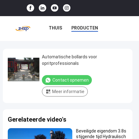
THUIS
PRODUCTEN
VR-SHOW
OVER ONS
FABRIEKSTOCHT
Automatische bollards voor
Automatische
opritprofessionals
bollards
KWALITEITSCONTROLE
voor
Contact opnemen
NEEM CONTACT MET ONS OP
opritprofessionals
Meer informatie
Contact
NIEUWS
GEVALLEN
Automatische
2025-
2
opnemen
Meerpalen
03-13
uitzichten
Deel
Gerelateerde video's
#
hydraulic
Beveiligde eigendom 3.8s
stijgende tijd Hydraulisch
security