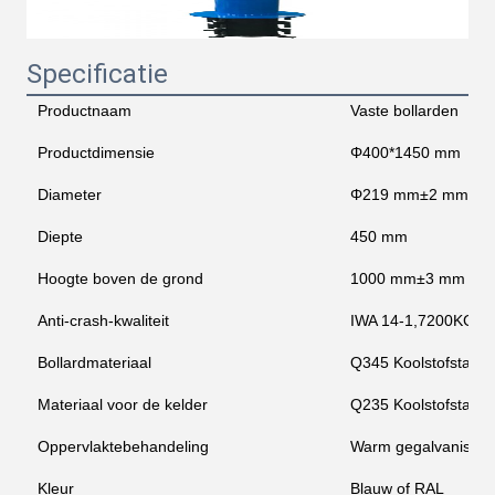
Specificatie
Productnaam
Vaste bollarden
Productdimensie
Φ400*1450 mm
Diameter
Φ219 mm±2 mm
Diepte
450 mm
Hoogte boven de grond
1000 mm±3 mm
Anti-crash-kwaliteit
IWA 14-1,7200KG/
Bollardmateriaal
Q345 Koolstofstaal
Materiaal voor de kelder
Q235 Koolstofstaal
Oppervlaktebehandeling
Warm gegalvaniseer
Kleur
Blauw of RAL