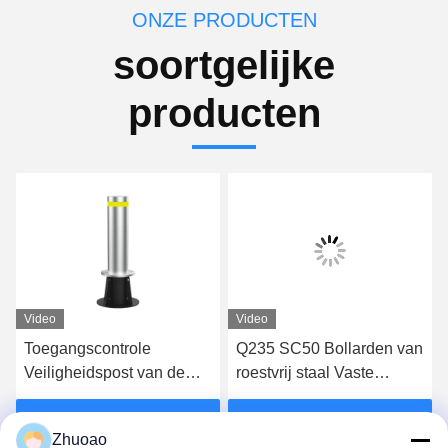
ONZE PRODUCTEN
soortgelijke
producten
Video
Video
Toegangscontrole
Q235 SC50 Bollarden van
Veiligheidspost van de
roestvrij staal Vaste
oprit van koolstofstaal met
bollarden voor
350 mm diepte vaste
toegangscontrole
Vind de beste prijs
Vind de beste prijs
Zhuoao
bollarden