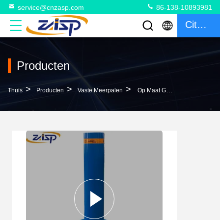
service@cnzasp.com
86-138-10893981
Citaat
Producten
>
>
>
Thuis
Producten
Vaste Meerpalen
Op Maat Gemaakte Kleuren Parkeerplaats Met Hoge Beveiliging Bollard Na Een Ongeluk Vaste Bollarden