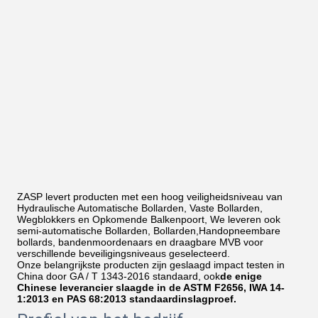
ZASP levert producten met een hoog veiligheidsniveau van
Hydraulische Automatische Bollarden, Vaste Bollarden,
Wegblokkers en Opkomende Balkenpoort, We leveren ook
semi-automatische Bollarden, Bollarden,Handopneembare
bollards, bandenmoordenaars en draagbare MVB voor
verschillende beveiligingsniveaus geselecteerd.
Onze belangrijkste producten zijn geslaagd impact testen in
China door GA / T 1343-2016 standaard, ook
de enige
Chinese leverancier slaagde in de ASTM F2656, IWA 14-
1:2013 en PAS 68:2013 standaardinslagproef.