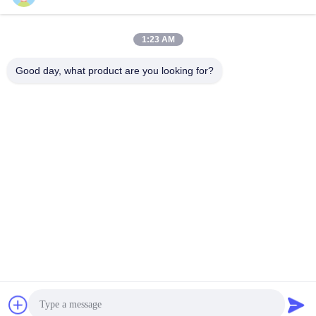
1:23 AM
Good day, what product are you looking for?
BEIJING ZHUOAOSHIPENG TECHNOLOGY
CO., LTD.
service@cnzasp.com
86-138-10893981
Kamer 2005, verdieping 20, gebouw A, Shagnlian Building,
nummer 4, Fufeng Road, Beijing, China
China Goede kwaliteit Automatische Meerpalen Leverancier. Copyright ©
2024-2026 Beijing Zhuoaoshipeng Technology Co., Ltd. . Alle rechten
voorbehouden.