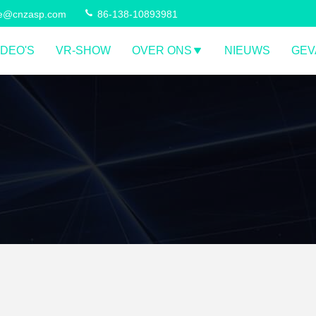
ce@cnzasp.com
86-138-10893981
IDEO'S
VR-SHOW
OVER ONS
NIEUWS
GEV