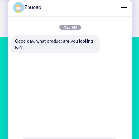
Zhuoao
7:26 PM
Good day, what product are you looking 
for?
NEEM CONTACT MET ONS OP
service@cnzasp.com
86-138-10893981
Kamer 2005, verdieping 20, gebouw A, Shagnlian
Building, nummer 4, Fufeng Road, Beijing, China