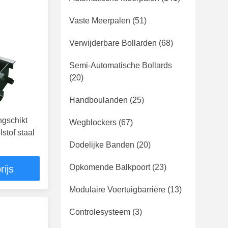
Vaste Meerpalen
(51)
Verwijderbare Bollarden
(68)
Semi-Automatische Bollards
(20)
Handboulanden
(25)
ngschikt
Wegblockers
(67)
stof staal
Dodelijke Banden
(20)
Opkomende Balkpoort
(23)
rijs
Modulaire Voertuigbarrière
(13)
Controlesysteem
(3)