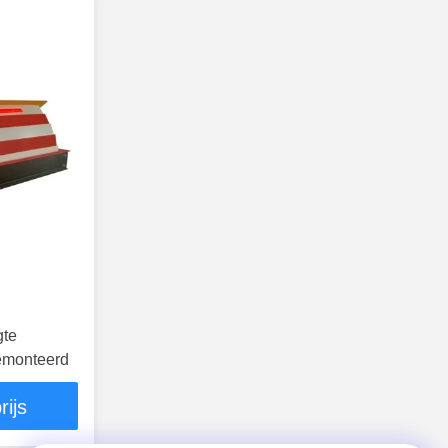
gte
emonteerd
rijs