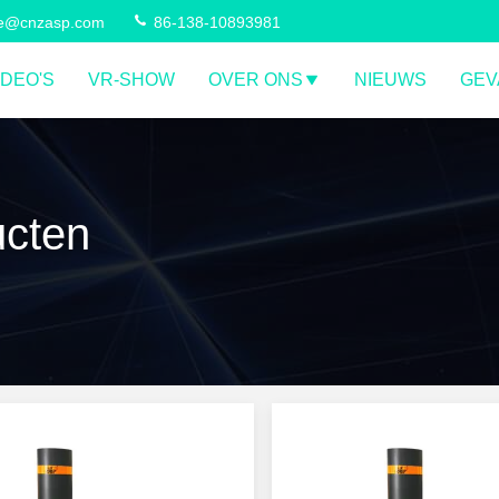
ce@cnzasp.com
86-138-10893981
IDEO'S
VR-SHOW
OVER ONS
NIEUWS
GEV
ucten