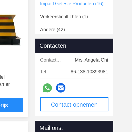
Impact Geteste Producten
(16)
Verkeerslichtlichten
(1)
Andere
(42)
Contacten
Contacten:
Mrs. Angela Chi
Tel:
86-138-10893981
del
rrier
Contact opnemen
rijs
Mail ons.