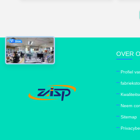
OVER 
Profiel va
fabriekst
Kwaliteits
Neem con
Sitemap
Privacybe