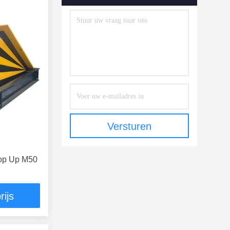
Versturen
Pop Up M50
rijs