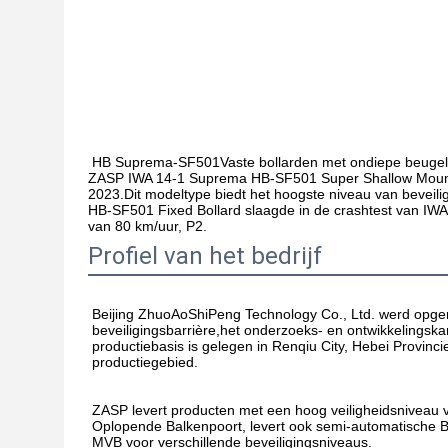
HB Suprema-SF501
Vaste bollarden met ondiepe beuge
ZASP IWA 14-1 Suprema HB-SF501 Super Shallow Mounted
2023.Dit modeltype biedt het hoogste niveau van bevei
HB-SF501 Fixed Bollard slaagde in de crashtest van IW
van 80 km/uur, P2.
Profiel van het bedrijf
Beijing ZhuoAoShiPeng Technology Co., Ltd. werd opgerich
beveiligingsbarrière,het onderzoeks- en ontwikkelingskant
productiebasis is gelegen in Renqiu City, Hebei Provinci
productiegebied.
ZASP levert producten met een hoog veiligheidsniveau v
Oplopende Balkenpoort, levert ook semi-automatische Bo
MVB voor verschillende beveiligingsniveaus.