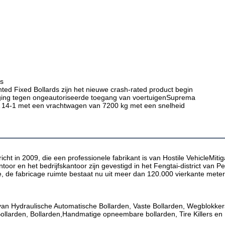
ls
 Fixed Bollards zijn het nieuwe crash-rated product begin
liging tegen ongeautoriseerde toegang van voertuigenSuprema
A 14-1 met een vrachtwagen van 7200 kg met een snelheid
t in 2009, die een professionele fabrikant is van Hostile VehicleMitiga
oor en het bedrijfskantoor zijn gevestigd in het Fengtai-district van P
e, de fabricage ruimte bestaat nu uit meer dan 120.000 vierkante meter 
an Hydraulische Automatische Bollarden, Vaste Bollarden, Wegblokkers
llarden, Bollarden,Handmatige opneembare bollarden, Tire Killers en P