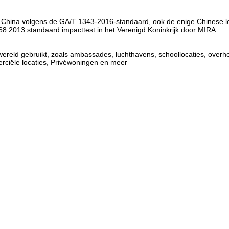
n China volgens de GA/T 1343-2016-standaard, ook de enige Chinese le
:2013 standaard impacttest in het Verenigd Koninkrijk door MIRA.
reld gebruikt, zoals ambassades, luchthavens, schoollocaties, overhei
erciële locaties, Privéwoningen en meer