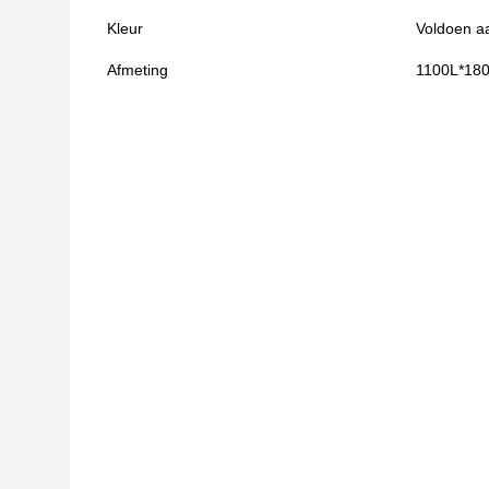
Kleur
Voldoen aa
Afmeting
1100L*1