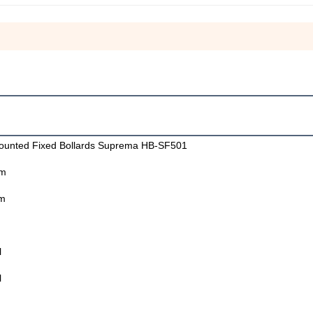
ounted Fixed Bollards Suprema HB-SF501
mm
m
l
l