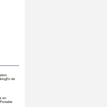
tion 
ekingEn de 
 en 
ortable 