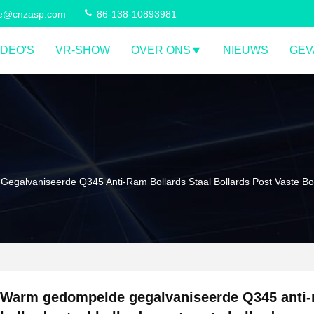
ce@cnzasp.com
86-138-10893981
IDEO'S
VR-SHOW
OVER ONS
NIEUWS
GEV
galvaniseerde Q345 Anti-Ram Bollards Staal Bollards Post Vaste Bol
Warm gedompelde gegalvaniseerde Q345 anti