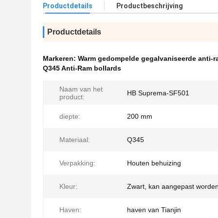
Productdetails
Productbeschrijving
Productdetails
Markeren:
Warm gedompelde gegalvaniseerde anti-r
Q345 Anti-Ram bollards
Naam van het
HB Suprema-SF501
product:
diepte:
200 mm
Materiaal:
Q345
Verpakking:
Houten behuizing
Kleur:
Zwart, kan aangepast worde
Haven:
haven van Tianjin