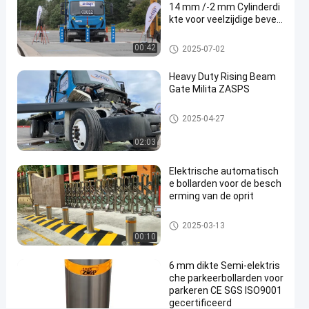
14 mm /-2 mm Cylinderdi
meerpalen
03-13
uitzichten
Deel
kte voor veelzijdige beveili
gingsoplossingen
#
Verwijderbare bollarden
00:42
2025-07-02
root
fixed
Heavy Duty Rising Beam
Gate Milita ZASPS
bollard
#
Opkomende balkpoort
parking
2025-04-27
lot
02:03
bollards
#
Elektrische automatisch
stainless
e bollarden voor de besch
steel
erming van de oprit
bollards
Automatische Meerpalen
2025-03-13
00:10
P
6 mm dikte Semi-elektris
r
che parkeerbollarden voor
o
parkeren CE SGS ISO9001
Berichten
Laat een
d
gecertificeerd
van
bericht