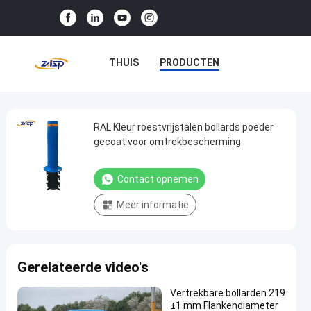
THUIS
PRODUCTEN
VR-SHOW
OVER ONS
FABRIEKSTOCHT
RAL Kleur roestvrijstalen bollards poeder
RAL
gecoat voor omtrekbescherming
Kleur
KWALITEITSCONTROLE
roestvrijstalen
Contact opnemen
NEEM CONTACT MET ONS OP
bollards
Meer informatie
poeder
NIEUWS
GEVALLEN
gecoat
voor
Gerelateerde video's
omtrekbescherming
Contact
Vertrekbare bollarden 219
vaste
2025-
29
±1 mm Flankendiameter
opnemen