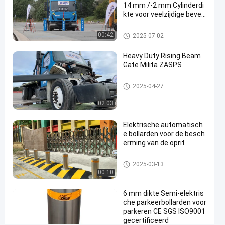
14 mm /-2 mm Cylinderdi
een
kte voor veelzijdige beveili
gingsoplossingen
ongeluk
Verwijderbare bollarden
00:42
2025-07-02
Vaste
bollarden
Heavy Duty Rising Beam
Gate Milita ZASPS
Contact
vaste
2025-
29
opnemen
Opkomende balkpoort
2025-04-27
meerpalen
04-22
uitzichten
Deel
02:03
#
Elektrische automatisch
root
e bollarden voor de besch
fixed
erming van de oprit
bollard
#
Automatische Meerpalen
2025-03-13
parking
00:10
lot
6 mm dikte Semi-elektris
bollards
che parkeerbollarden voor
#
parkeren CE SGS ISO9001
stainless
gecertificeerd