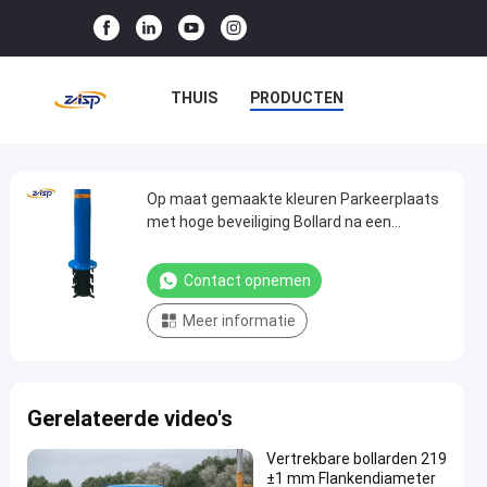
THUIS
PRODUCTEN
VR-SHOW
OVER ONS
FABRIEKSTOCHT
Op maat gemaakte kleuren Parkeerplaats
Op
met hoge beveiliging Bollard na een
maat
ongeluk Vaste bollarden
KWALITEITSCONTROLE
gemaakte
Contact opnemen
NEEM CONTACT MET ONS OP
kleuren
Meer informatie
Parkeerplaats
NIEUWS
GEVALLEN
met
hoge
Gerelateerde video's
beveiliging
Bollard
Vertrekbare bollarden 219
na
±1 mm Flankendiameter