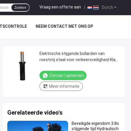
Vraag een offerte aan
|
Dutch
Zoeken
ITSCONTROLE
NEEM CONTACT MET ONS OP
Elektrische stijgende bollarden van
roestvrij staal voor verkeersveiligheid Klant
vereiste spanning
Contact opnemen
Meer informatie
Gerelateerde video's
Beveiligde eigendom 3.8s
stijgende tijd Hydraulisch