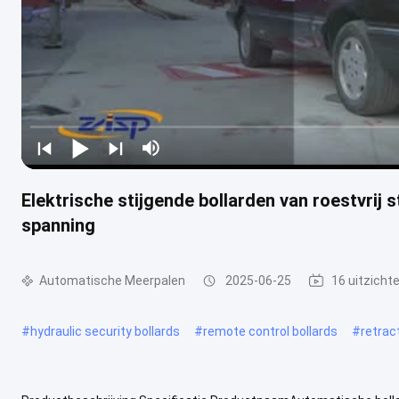
Elektrische stijgende bollarden van roestvrij s
spanning
Automatische Meerpalen
2025-06-25
16 uitzicht
#
hydraulic security bollards
#
remote control bollards
#
retrac