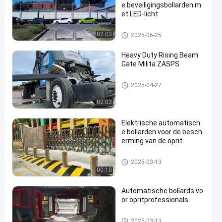
e beveiligingsbollarden m
et LED-licht
Automatische Meerpalen
02:03
2025-06-25
Heavy Duty Rising Beam
Gate Milita ZASPS
Opkomende balkpoort
2025-04-27
02:03
Elektrische automatisch
e bollarden voor de besch
erming van de oprit
Automatische Meerpalen
2025-03-13
00:10
Automatische bollards vo
or opritprofessionals
Automatische Meerpalen
2025-03-13