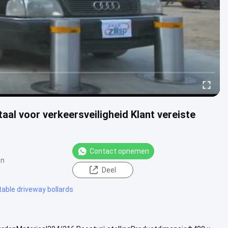
taal voor verkeersveiligheid Klant vereiste
Contact opnemen
en
Deel
table driveway bollards