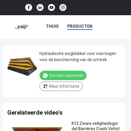
THUIS
PRODUCTEN
VR-SHOW
OVER ONS
FABRIEKSTOCHT
Hydraulische wegblokker voor voertuigen
Hydraulische
voor de bescherming van de omtrek
wegblokker
KWALITEITSCONTROLE
voor
Contact opnemen
NEEM CONTACT MET ONS OP
voertuigen
Meer informatie
voor
NIEUWS
GEVALLEN
de
bescherming
Gerelateerde video's
van
de
K12 Zware veiligheidsgor
omtrek
del Barrières Crash Vehicl