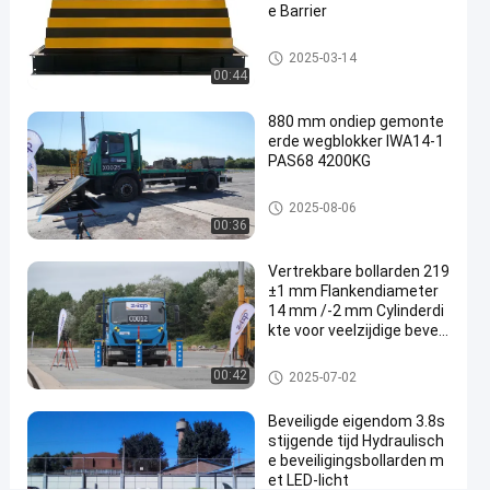
e Barrier
Contact
Impact
2025-
25
Impact geteste producten
2025-03-14
opnemen
geteste
03-14
uitzichten
00:44
Deel
producten
880 mm ondiep gemonte
#
erde wegblokker IWA14-1
hydraulic
PAS68 4200KG
wedge
barrier
wegblockers
2025-08-06
#
00:36
vehicle
Vertrekbare bollarden 219
road
±1 mm Flankendiameter
blocker
14 mm /-2 mm Cylinderdi
#
kte voor veelzijdige beveili
crash
gingsoplossingen
rated
Verwijderbare bollarden
00:42
2025-07-02
road
Beveiligde eigendom 3.8s
blocker
stijgende tijd Hydraulisch
e beveiligingsbollarden m
et LED-licht