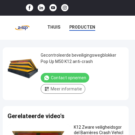
THUIS
PRODUCTEN
VR-SHOW
OVER ONS
FABRIEKSTOCHT
Gecontroleerde beveiligingswegblokker
Gecontroleerde
Pop Up M50 K12 anti-crash
beveiligingswegblokker
KWALITEITSCONTROLE
Pop
Contact opnemen
NEEM CONTACT MET ONS OP
Up
Meer informatie
M50
NIEUWS
GEVALLEN
K12
anti-
Gerelateerde video's
crash
Contact
K12 Zware veiligheidsgor
Impact
2025-
25
del Barrières Crash Vehicl
opnemen