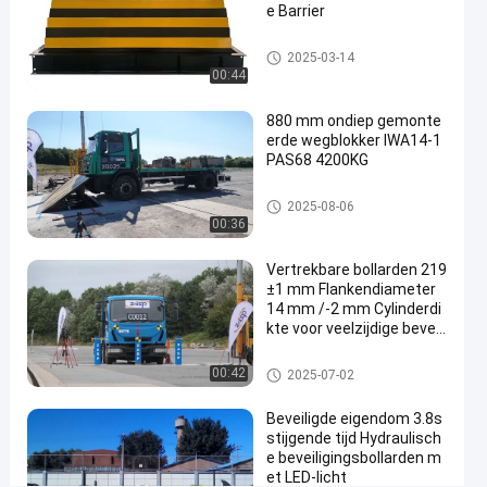
geteste
e Barrier
03-14
uitzichten
Deel
producten
Impact geteste producten
2025-03-14
#
00:44
hydraulic
wedge
880 mm ondiep gemonte
erde wegblokker IWA14-1
barrier
#
PAS68 4200KG
vehicle
wegblockers
2025-08-06
road
00:36
blocker
#
Vertrekbare bollarden 219
crash
±1 mm Flankendiameter
rated
14 mm /-2 mm Cylinderdi
kte voor veelzijdige beveili
road
gingsoplossingen
blocker
Verwijderbare bollarden
00:42
2025-07-02
Beveiligde eigendom 3.8s
P
stijgende tijd Hydraulisch
r
e beveiligingsbollarden m
o
et LED-licht
Laat een