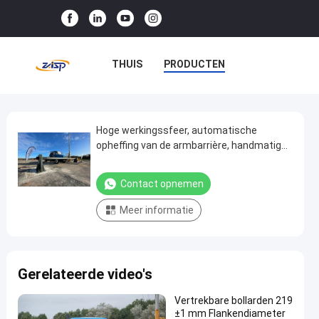
THUIS
PRODUCTEN
VR-SHOW
OVER ONS
FABRIEKSTOCHT
Hoge werkingssfeer, automatische
Hoge
opheffing van de armbarrière, handmatige
werkingssfeer,
bediening
KWALITEITSCONTROLE
automatische
Contact opnemen
NEEM CONTACT MET ONS OP
opheffing
Meer informatie
van
NIEUWS
GEVALLEN
de
armbarrière,
Gerelateerde video's
handmatige
bediening
Vertrekbare bollarden 219
±1 mm Flankendiameter
Contact