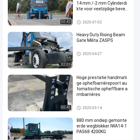
14 mm /-2 mm Cylinderdi
Opkomende
2025-
4
opnemen
kte voor veelzijdige beveili
balkpoort
03-14
uitzichten
gingsoplossingen
Deel
Verwijderbare bollarden
00:42
2025-07-02
#
rising
Heavy Duty Rising Beam
Gate Milita ZASPS
beam
barrier
Opkomende balkpoort
2025-04-27
#
automatic
02:03
rising gate
#
Hoge prestatie handmati
lift
ge ophefbarrièrepoort au
tomatische opheffbare a
barrier
rmbarrières
gate
Opkomende balkpoort
00:45
2025-03-14
H
880 mm ondiep gemonte
o
erde wegblokker IWA14-1
g
PAS68 4200KG
Berichten
Laat een
e