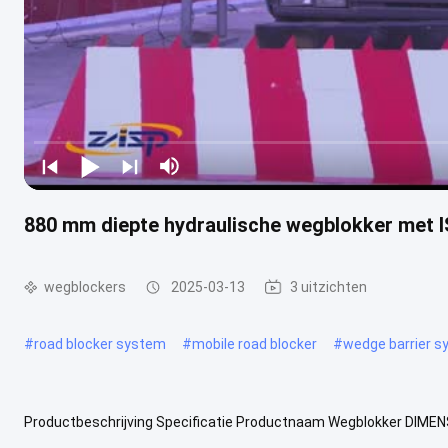
880 mm diepte hydraulische wegblokker met 
wegblockers
2025-03-13
3 uitzichten
#
road blocker system
#
mobile road blocker
#
wedge barrier 
Productbeschrijving Specificatie Productnaam Wegblokker DIMEN
880 mmH ((Diepte)) Vermogen om de weg te blokkeren 650 mm Blo