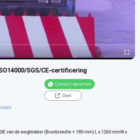
ISO14000/SGS/CE-certificering
Contact opnemen
Deel
system
SIE van de wegblokker (Bronbreedte + 180 mm) L x 1260 mmW x
kkering van de weg...
Bekijk meer