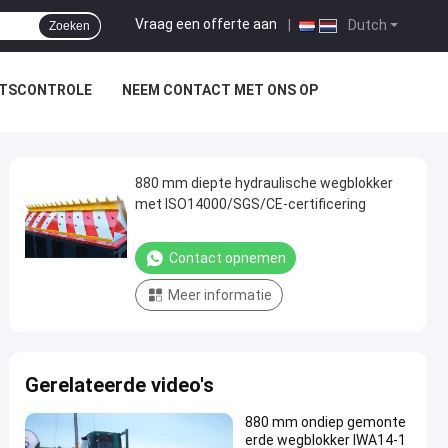
Vraag een offerte aan
|
Dutch
Zoeken
ITSCONTROLE
NEEM CONTACT MET ONS OP
880 mm diepte hydraulische wegblokker
met ISO14000/SGS/CE-certificering
Contact opnemen
Meer informatie
Gerelateerde video's
880 mm ondiep gemonte
erde wegblokker IWA14-1