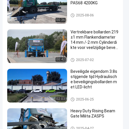
PAS68 4200KG
wegblockers
2025-08-06
00:36
Vertrekbare bollarden 219
±1 mm Flankendiameter
14 mm /-2 mm Cylinderdi
kte voor veelzijdige beveili
gingsoplossingen
Verwijderbare bollarden
00:42
2025-07-02
Beveiligde eigendom 3.8s
stijgende tijd Hydraulisch
e beveiligingsbollarden m
et LED-licht
Automatische Meerpalen
02:03
2025-06-25
Heavy Duty Rising Beam
Gate Milita ZASPS
Opkomende balkpoort
2025-04-27