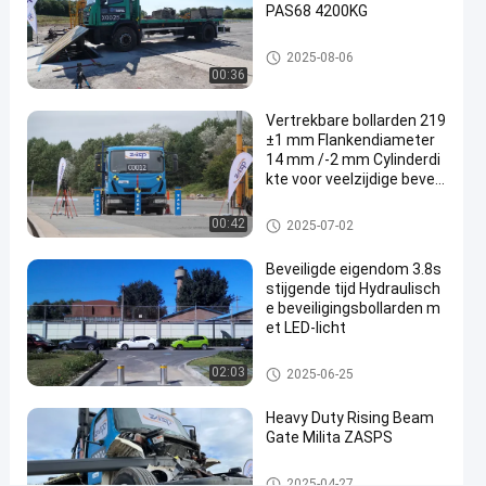
#
PAS68 4200KG
road
wegblockers
blocker
2025-08-06
00:36
system
#
Vertrekbare bollarden 219
mobile
±1 mm Flankendiameter
road
14 mm /-2 mm Cylinderdi
blocker
kte voor veelzijdige beveili
#
gingsoplossingen
wedge
Verwijderbare bollarden
00:42
2025-07-02
barrier
Beveiligde eigendom 3.8s
system
stijgende tijd Hydraulisch
e beveiligingsbollarden m
et LED-licht
P
r
Automatische Meerpalen
02:03
2025-06-25
o
Berichten
Laat een
d
Heavy Duty Rising Beam
van
bericht
u
Gate Milita ZASPS
bezoekers
achter.
c
t
Opkomende balkpoort
2025-04-27