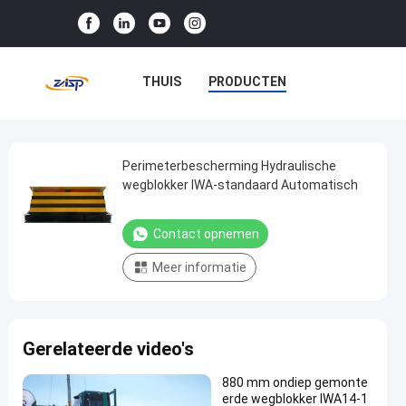
THUIS
PRODUCTEN
VR-SHOW
OVER ONS
FABRIEKSTOCHT
Perimeterbescherming Hydraulische
Perimeterbescherming
wegblokker IWA-standaard Automatisch
Hydraulische
KWALITEITSCONTROLE
wegblokker
Contact opnemen
NEEM CONTACT MET ONS OP
IWA-
Meer informatie
standaard
NIEUWS
GEVALLEN
Automatisch
Contact
Gerelateerde video's
2025-
25
opnemen
wegblockers
03-13
uitzichten
Deel
880 mm ondiep gemonte
erde wegblokker IWA14-1