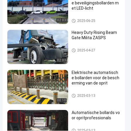
e beveiligingsbollarden m
staal
et LED-licht
voor
Automatische Meerpalen
02:03
2025-06-25
snelle
verzending
Heavy Duty Rising Beam
Gate Milita ZASPS
Contact
Automatische
2025-
16
opnemen
Opkomende balkpoort
2025-04-27
Meerpalen
07-08
uitzichten
Deel
02:03
#
Elektrische automatisch
hydraulic
e bollarden voor de besch
security
erming van de oprit
bollards
#
Automatische Meerpalen
2025-03-13
remote
00:10
control
Automatische bollards vo
bollards
or opritprofessionals
#
retractable
Automatische Meerpalen
2025-03-13