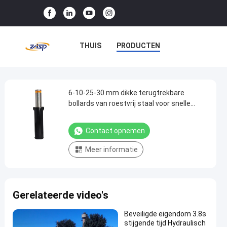
THUIS
PRODUCTEN
VR-SHOW
OVER ONS
FABRIEKSTOCHT
6-10-25-30 mm dikke terugtrekbare
6-
bollards van roestvrij staal voor snelle
10-
verzending
KWALITEITSCONTROLE
25-
Contact opnemen
NEEM CONTACT MET ONS OP
30
Meer informatie
mm
NIEUWS
GEVALLEN
dikke
terugtrekbare
Gerelateerde video's
bollards
van
Beveiligde eigendom 3.8s
roestvrij
stijgende tijd Hydraulisch