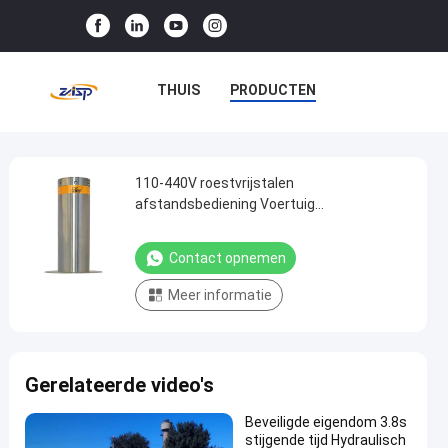
THUIS
PRODUCTEN
VR-SHOW
OVER ONS
FABRIEKSTOCHT
110-440V roestvrijstalen
110-
afstandsbediening Voertuig
440V
Autostoppingsbarrière Automatische
KWALITEITSCONTROLE
roestvrijstalen
bollarden
Contact opnemen
NEEM CONTACT MET ONS OP
afstandsbediening
Meer informatie
Voertuig
NIEUWS
GEVALLEN
Autostoppingsbarrière
Automatische
Gerelateerde video's
bollarden
Contact
Beveiligde eigendom 3.8s
Automatische
2025-
16
stijgende tijd Hydraulisch
opnemen