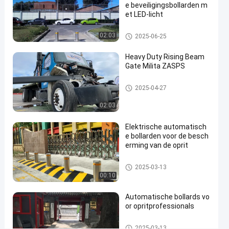
e beveiligingsbollarden m
Meerpalen
03-17
uitzichten
Deel
et LED-licht
#
Automatische Meerpalen
02:03
2025-06-25
hydraulic
security
Heavy Duty Rising Beam
Gate Milita ZASPS
bollards
#
Opkomende balkpoort
remote
2025-04-27
control
02:03
bollards
#
Elektrische automatisch
retractable
e bollarden voor de besch
driveway
erming van de oprit
bollards
Automatische Meerpalen
2025-03-13
00:10
V
Automatische bollards vo
e
or opritprofessionals
r
Berichten
Laat een
w
Automatische Meerpalen
van
bericht
2025-03-13