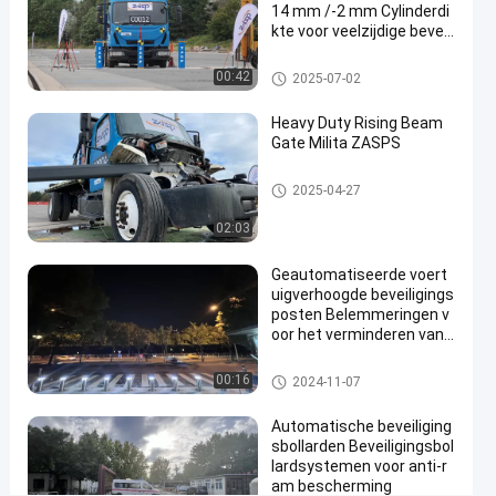
14 mm /-2 mm Cylinderdi
certificering
kte voor veelzijdige beveili
gingsoplossingen
Contact
Verwijderbare bollarden
00:42
2025-07-02
Verwijderbare
2025-
11
opnemen
bollarden
03-13
uitzichten
Deel
Heavy Duty Rising Beam
Gate Milita ZASPS
#
removable
Opkomende balkpoort
2025-04-27
pipe
02:03
bollards
#
Geautomatiseerde voert
stainless
uigverhoogde beveiligings
steel
posten Belemmeringen v
oor het verminderen van
removable
de impact van het voertui
bollards
g
Automatische Meerpalen
#
00:16
2024-11-07
heavy
Automatische beveiliging
duty
sbollarden Beveiligingsbol
removable
lardsystemen voor anti-r
am bescherming
parking