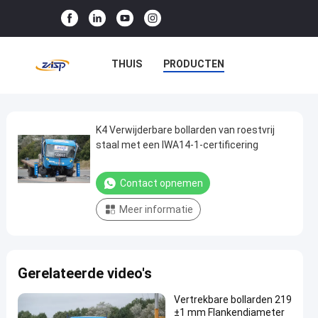
THUIS
PRODUCTEN
VR-SHOW
OVER ONS
FABRIEKSTOCHT
K4 Verwijderbare bollarden van roestvrij
K4
staal met een IWA14-1-certificering
Verwijderbare
KWALITEITSCONTROLE
bollarden
Contact opnemen
NEEM CONTACT MET ONS OP
van
Meer informatie
roestvrij
NIEUWS
GEVALLEN
staal
met
Gerelateerde video's
een
IWA14-
Vertrekbare bollarden 219
1-
±1 mm Flankendiameter