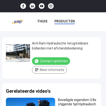
THUIS
PRODUCTEN
VR-SHOW
OVER ONS
FABRIEKSTOCHT
Anti Ram Hydraulische terugtrekbare
Anti
bollarden met afstandsbediening
Ram
KWALITEITSCONTROLE
Hydraulische
Contact opnemen
NEEM CONTACT MET ONS OP
terugtrekbare
Meer informatie
bollarden
NIEUWS
GEVALLEN
met
afstandsbediening
Gerelateerde video's
Contact
Automatische
2025-
11
opnemen
Beveiligde eigendom 3.8s
Meerpalen
03-13
uitzichten
stijgende tijd Hydraulisch
Deel