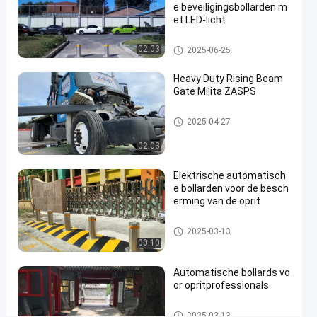
e beveiligingsbollarden m
et LED-licht
#
hydraulic
Automatische Meerpalen
02:03
2025-06-25
security
bollards
Heavy Duty Rising Beam
#
Gate Milita ZASPS
remote
control
Opkomende balkpoort
2025-04-27
bollards
02:03
#
retractable
Elektrische automatisch
driveway
e bollarden voor de besch
bollards
erming van de oprit
Automatische Meerpalen
2025-03-13
00:10
D
e
i
Automatische bollards vo
Berichten
Laat een
or opritprofessionals
n
van
bericht
s
bezoekers
achter.
Automatische Meerpalen
t
2025-03-13