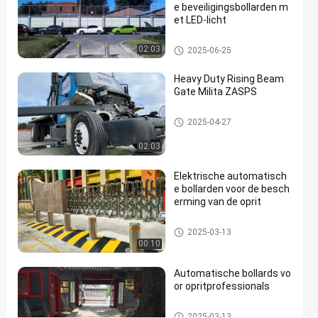
e beveiligingsbollarden m
mm
et LED-licht
Dikte
Automatische Meerpalen
02:03
2025-06-25
1460
mm
Heavy Duty Rising Beam
Gate Milita ZASPS
Diepte
Contact
Opkomende balkpoort
2025-04-27
Automatische
2025-
30
opnemen
02:03
Meerpalen
03-13
uitzichten
Deel
Elektrische automatisch
#
e bollarden voor de besch
hydraulic
erming van de oprit
security
Automatische Meerpalen
bollards
2025-03-13
#
00:10
remote
Automatische bollards vo
control
or opritprofessionals
bollards
#
Automatische Meerpalen
2025-03-13