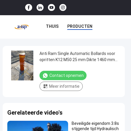
THUIS
PRODUCTEN
VR-SHOW
OVER ONS
FABRIEKSTOCHT
Anti Ram Single Automatic Bollards voor
Anti
opritten K12 M50 25 mm Dikte 1460 mm
Ram
Diepte
KWALITEITSCONTROLE
Single
Contact opnemen
NEEM CONTACT MET ONS OP
Automatic
Meer informatie
Bollards
NIEUWS
GEVALLEN
voor
opritten
Gerelateerde video's
K12
M50
Beveiligde eigendom 3.8s
25
stijgende tijd Hydraulisch