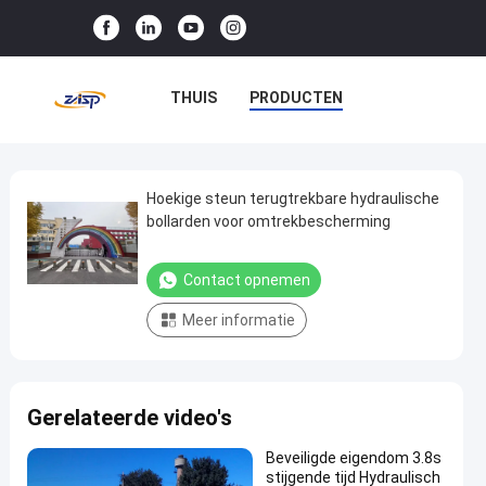
THUIS
PRODUCTEN
VR-SHOW
OVER ONS
FABRIEKSTOCHT
Hoekige steun terugtrekbare hydraulische
Hoekige
bollarden voor omtrekbescherming
steun
KWALITEITSCONTROLE
terugtrekbare
Contact opnemen
NEEM CONTACT MET ONS OP
hydraulische
Meer informatie
bollarden
NIEUWS
GEVALLEN
voor
omtrekbescherming
Gerelateerde video's
Contact
Automatische
2024-
1
opnemen
Beveiligde eigendom 3.8s
Meerpalen
12-17
uitzichten
stijgende tijd Hydraulisch
Deel