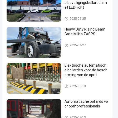
e beveiligingsbollarden m
et LED-licht
#
hydraulic
Automatische Meerpalen
02:03
2025-06-25
security
bollards
Heavy Duty Rising Beam
#
Gate Milita ZASPS
remote
control
Opkomende balkpoort
2025-04-27
bollards
02:03
#
retractable
Elektrische automatisch
driveway
e bollarden voor de besch
bollards
erming van de oprit
Automatische Meerpalen
2025-03-13
00:10
B
e
v
Automatische bollards vo
Berichten
Laat een
or opritprofessionals
e
van
bericht
i
bezoekers
achter.
Automatische Meerpalen
l
2025-03-13