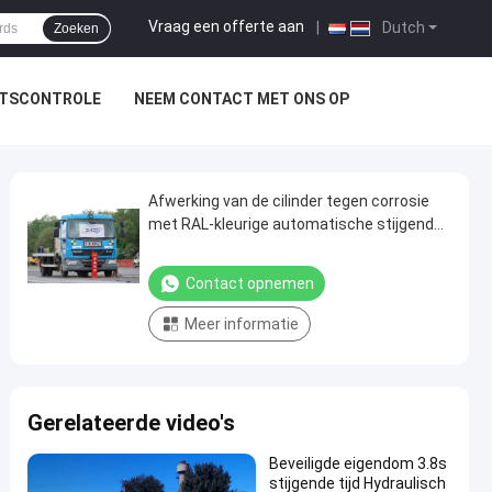
Vraag een offerte aan
|
Dutch
Zoeken
ITSCONTROLE
NEEM CONTACT MET ONS OP
Afwerking van de cilinder tegen corrosie
met RAL-kleurige automatische stijgende
bollarden 1067mm*792mm*1550mm
Contact opnemen
Meer informatie
Gerelateerde video's
Beveiligde eigendom 3.8s
stijgende tijd Hydraulisch