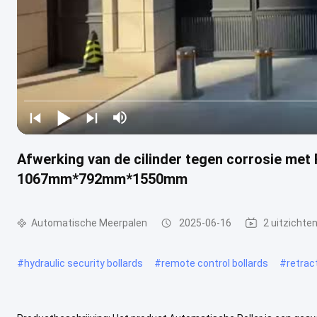
Afwerking van de cilinder tegen corrosie met
1067mm*792mm*1550mm
Automatische Meerpalen
2025-06-16
2 uitzichte
#
hydraulic security bollards
#
remote control bollards
#
retrac