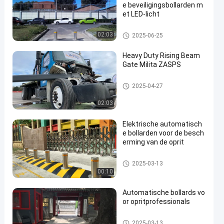
e beveiligingsbollarden m
et LED-licht
Automatische Meerpalen
02:03
2025-06-25
Heavy Duty Rising Beam
Gate Milita ZASPS
Opkomende balkpoort
2025-04-27
02:03
Elektrische automatisch
e bollarden voor de besch
erming van de oprit
Automatische Meerpalen
2025-03-13
00:10
Automatische bollards vo
or opritprofessionals
Automatische Meerpalen
2025-03-13