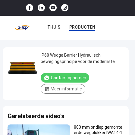
THUIS
PRODUCTEN
VR-SHOW
OVER ONS
FABRIEKSTOCHT
IP68 Wedge Barrier Hydraulisch
IP68
bewegingsprincipe voor de modernste
Wedge
veiligheidsmaatregelen
KWALITEITSCONTROLE
Barrier
Contact opnemen
NEEM CONTACT MET ONS OP
Hydraulisch
Meer informatie
bewegingsprincipe
NIEUWS
GEVALLEN
voor
de
Gerelateerde video's
modernste
veiligheidsmaatregelen
880 mm ondiep gemonte
erde wegblokker IWA14-1
Contact