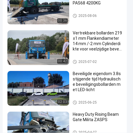
PAS68 4200KG
2025-
22
opnemen
wegblockers
04-27
uitzichten
Deel
wegblockers
2025-08-06
00:36
#
road
Vertrekbare bollarden 219
±1 mm Flankendiameter
blocker
14 mm /-2 mm Cylinderdi
system
kte voor veelzijdige beveili
#
gingsoplossingen
mobile
Verwijderbare bollarden
00:42
2025-07-02
road
blocker
Beveiligde eigendom 3.8s
#
stijgende tijd Hydraulisch
e beveiligingsbollarden m
wedge
et LED-licht
barrier
system
Automatische Meerpalen
02:03
2025-06-25
Heavy Duty Rising Beam
P
Gate Milita ZASPS
r
o
Opkomende balkpoort
2025-04-27