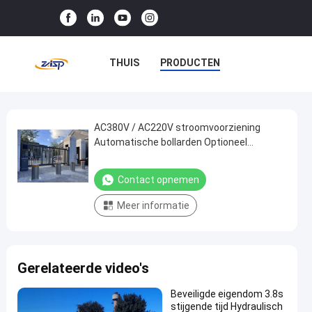
THUIS
PRODUCTEN
VR-SHOW
OVER ONS
FABRIEKSTOCHT
AC380V / AC220V stroomvoorziening
AC380V
Automatische bollarden Optioneel
/
verwarmingseenheid voor topprestatie
KWALITEITSCONTROLE
AC220V
afstandsbediening
Contact opnemen
NEEM CONTACT MET ONS OP
stroomvoorziening
Meer informatie
Automatische
NIEUWS
GEVALLEN
bollarden
Optioneel
Gerelateerde video's
verwarmingseenheid
voor
Beveiligde eigendom 3.8s
topprestatie
stijgende tijd Hydraulisch