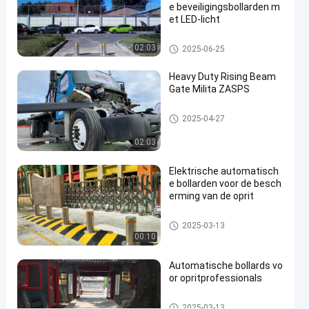
e beveiligingsbollarden m
afstandsbediening
et LED-licht
Contact
Automatische Meerpalen
02:03
2025-06-25
Automatische
2025-
7
opnemen
Meerpalen
06-25
uitzichten
Deel
Heavy Duty Rising Beam
Gate Milita ZASPS
#
hydraulic
Opkomende balkpoort
2025-04-27
security
02:03
bollards
#
Elektrische automatisch
remote
e bollarden voor de besch
control
erming van de oprit
bollards
#
Automatische Meerpalen
2025-03-13
retractable
00:10
driveway
Automatische bollards vo
bollards
or opritprofessionals
Automatische Meerpalen
2025-03-13