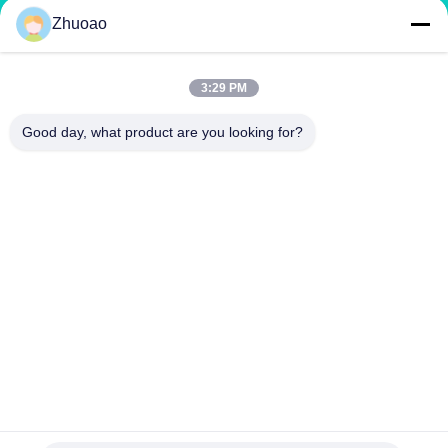
Zhuoao
service@cnzasp.com
86-138-10893981
3:29 PM
Kamer 2005, verdieping 20, gebouw A, Shagnlian Building,
Good day, what product are you looking for?
nummer 4, Fufeng Road, Beijing, China
China Goede kwaliteit Automatische Meerpalen Leverancier. Copyright ©
2024-2026 Beijing Zhuoaoshipeng Technology Co., Ltd. . Alle rechten
voorbehouden.