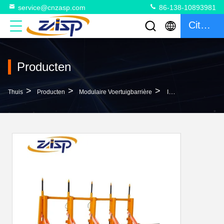
service@cnzasp.com
86-138-10893981
Citaat
Producten
>
>
>
Thuis
Producten
Modulaire Voertuigbarrière
IP68 Draagbare Modulaire Voertuigbarrière Voor De Beveiligingsindustrie