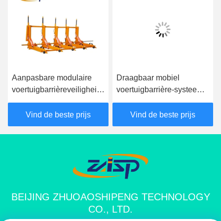
Aanpasbare modulaire
Draagbaar mobiel
voertuigbarrièreveiligheid
voertuigbarrière-systeem
voor verkeersleiding
met gele
beschermingsklasse IP68
Vind de beste prijs
Vind de beste prijs
BEIJING ZHUOAOSHIPENG TECHNOLOGY
CO., LTD.