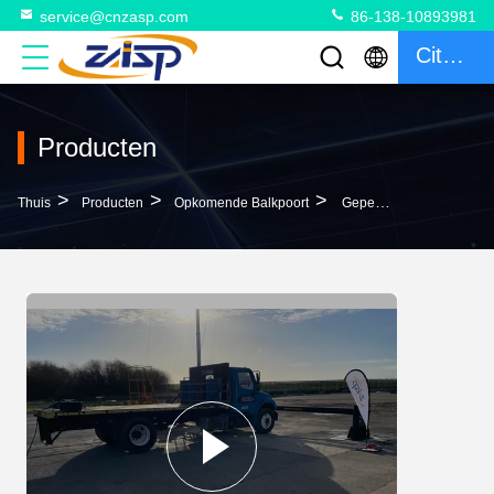
service@cnzasp.com
86-138-10893981
Citaat
Producten
>
>
>
Thuis
Producten
Opkomende Balkpoort
Gepersonaliseerde Kleur Hydraulische Oplopende Balk Barrière Voor Veilige Omgevingen