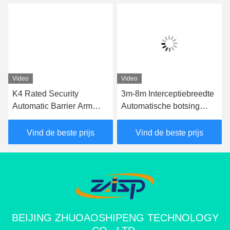
Video
Video
K4 Rated Security
3m-8m Interceptiebreedte
Automatic Barrier Arm
Automatische botsing
Gates voor
gerangschikte
toegangscontrole
voertuigbarrières
Vind de beste prijs
Vind de beste prijs
Veiligheidspoortarm
BEIJING ZHUOAOSHIPENG TECHNOLOGY