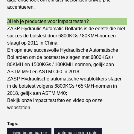
accentueren.
3Heb je producten voor impact testen?
ZASP Hydraulic Automatic Bollards is de eerste die met
succes de botstest door 6800KGs / 80KMH-normen
slaagt op 2011 in China;
En opnieuw succesvolle Hydraulische Automatische
Bollarden om de botstest te slagen met 6800KGs /
80KMH en 1500KGs / 100KMH normen, gelijk aan
ASTM M50 en ASTM C60 in 2018;
ZASP Hydraulische automatische wegblokkers slagen
in de botstest volgens 6800KGs / 65KMH-normen in
2018, gelijk aan ASTM M40;
Bekijk onze impact test foto en video op onze
webstation.
Tags:
rising beam barrier
automatic rising gate