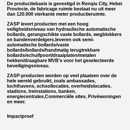
De productiebasis is gevestigd in Renqiu City, Hebei
Provincie, de fabricage ruimte bestaat nu uit meer
dan 120.000 vierkante meter productieruimte.
ZASP levert producten met een hoog
veiligheidsniveau van hydraulische automatische
bollards, gerangschikte vaste bollards, wegblokkers
en bandenverdelgers,leveren ook semi-
automatische bollards/vaste
bollards/bollards/handmatig terugtrekbare
bollards/schuifpoort/draaiplaten/metalen
hekken/draagbare MVB's voor het geselecteerde
beveiligingsniveau.
ZASP-producten worden op veel plaatsen over de
hele wereld gebruikt, zoals ambassades,
luchthavens, schoollocaties, overheidslocaties,
stadions, treinstations, banken,
energiecentrales,Commerciële sites, Privéwoningen
en meer.
Impactproef