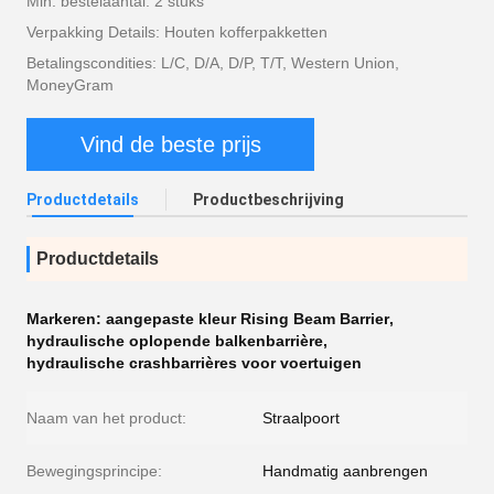
Min. bestelaantal: 2 stuks
Verpakking Details: Houten kofferpakketten
Betalingscondities: L/C, D/A, D/P, T/T, Western Union,
MoneyGram
Vind de beste prijs
Productdetails
Productbeschrijving
Productdetails
Markeren:
aangepaste kleur Rising Beam Barrier
,
hydraulische oplopende balkenbarrière
,
hydraulische crashbarrières voor voertuigen
Naam van het product:
Straalpoort
Bewegingsprincipe:
Handmatig aanbrengen