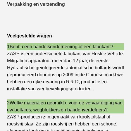
Verpakking en verzending
Veelgestelde vragen
1Bent u een handelsonderneming of een fabrikant?
ZASP is een professionele fabrikant van Hostile Vehicle
Mitigation apparatuur meer dan 12 jaar, de eerste
Hydraulische geïntegreerde automatische bollards wordt
geproduceerd door ons op 2009 in de Chinese markt,we
hebben een rijke ervaring in R & D, productie en
installatie van wegbeveiligingsproducten.
2Welke materialen gebruikt u voor de vervaardiging van
uw bollards, wegblokkers en bandenverdelgers?
ZASP-producten zijn gemaakt van koolstofstaal of
roestvrij staal.Ze zijn roestvrij en hebben een schone,
afgeronde look om elk architectonisch ontwerp te