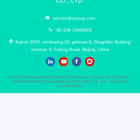
CO., LTD.
service@cnzasp.com
86-138-10893981
Kamer 2005, verdieping 20, gebouw A, Shagnlian Building,
nummer 4, Fufeng Road, Beijing, China
China Goede kwaliteit Automatische Meerpalen Leverancier. Copyright ©
2024-2026 Beijing Zhuoaoshipeng Technology Co., Ltd. . Alle rechten
voorbehouden.
12:52 PM
Good day, what product are you looking for?
is typing
Photo
Video Call