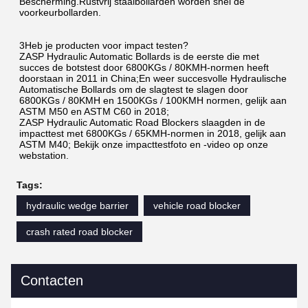
Bescherming.Rustvrij staalbollarden worden snel de 
voorkeurbollarden.
3Heb je producten voor impact testen?
ZASP Hydraulic Automatic Bollards is de eerste die met 
succes de botstest door 6800KGs / 80KMH-normen heeft 
doorstaan in 2011 in China;En weer succesvolle Hydraulische 
Automatische Bollards om de slagtest te slagen door 
6800KGs / 80KMH en 1500KGs / 100KMH normen, gelijk aan 
ASTM M50 en ASTM C60 in 2018;
ZASP Hydraulic Automatic Road Blockers slaagden in de 
impacttest met 6800KGs / 65KMH-normen in 2018, gelijk aan 
ASTM M40; Bekijk onze impacttestfoto en -video op onze 
webstation.
Tags:
hydraulic wedge barrier
vehicle road blocker
crash rated road blocker
Contacten