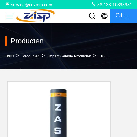
service@cnzasp.com
86-138-10893981
Citaat
Producten
>
>
>
Thuis
Producten
Impact Geteste Producten
1000 Mm Hoog Anti Ram Bollards Met IWA14-1 Gecertificeerde Aangepaste Kleur