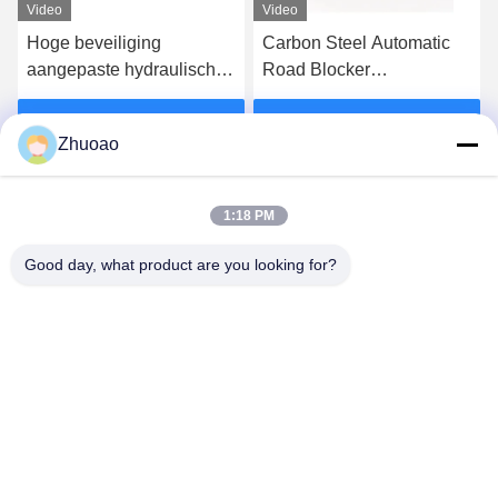
Video
Video
Hoge beveiliging
Carbon Steel Automatic
aangepaste hydraulische
Road Blocker
wegbarrière ondiepe berg
7500Kg/80Kph Voor
wegblokker
veiligheidsdoeleinden
Vind de beste prijs
Vind de beste prijs
Zhuoao
1000mm Hoogte
1:18 PM
Good day, what product are you looking for?
BEIJING ZHUOAOSHIPENG TECHNOLOGY
CO., LTD.
service@cnzasp.com
86-138-10893981
Kamer 2005, verdieping 20, gebouw A, Shagnlian Building,