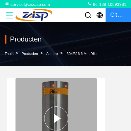
service@cnzasp.com
86-138-10893981
Citaat
Producten
>
>
>
Thuis
Producten
Andere
304/316 6 Mm Dikte Oppervlakte Montage Bollards Automatisch Bollard Systeem