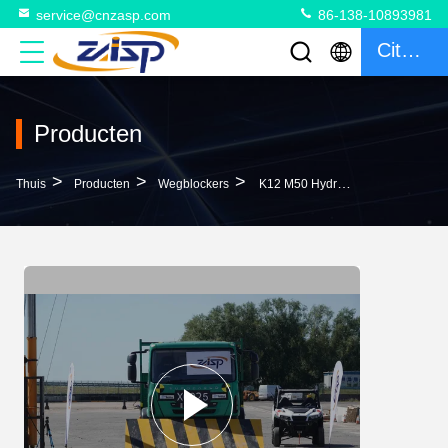
service@cnzasp.com
86-138-10893981
Citaat
Producten
>
>
>
Thuis
Producten
Wegblockers
K12 M50 Hydraulische Wegblokkeringsbarrière