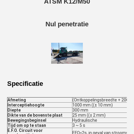
ATSM K12/M50
Nul penetratie
Specificatie
Afmeting
(Ontkoppelingsbreedte + 200
Interceptiehoogte
1000 mm ((± 10 mm)
Diepte
300 mm
Dikte van de bovenste plaat
25 mm ((± 2 mm)
Bewegingsbeginsel
Hydraulische
Tijd om op te staan
3 ~ 5 s
E.F.O. Circuit voor
EFO≤2s, in geval van stroomstor