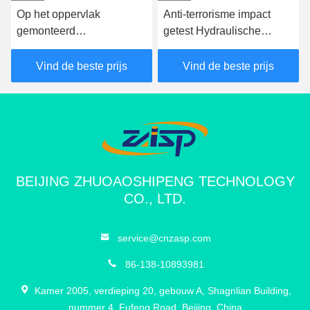
Op het oppervlak
Anti-terrorisme impact
gemonteerd
getest Hydraulische
wegblokkeringssysteem
wegbarrière Voertuig
slagtest K12 wegblokker
wegblokker
Vind de beste prijs
Vind de beste prijs
Zhuoao
voor omtrekbescherming
4:45 AM
Good day, what product are you looking for?
BEIJING ZHUOAOSHIPENG TECHNOLOGY
CO., LTD.
service@cnzasp.com
86-138-10893981
Kamer 2005, verdieping 20, gebouw A, Shagnlian Building,
nummer 4, Fufeng Road, Beijing, China