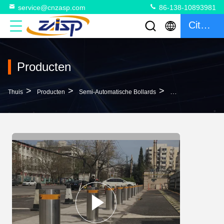
service@cnzasp.com
86-138-10893981
Citaat
Producten
>
>
>
Thuis
Producten
Semi-Automatische Bollards
K4 M30 Rullende Bo