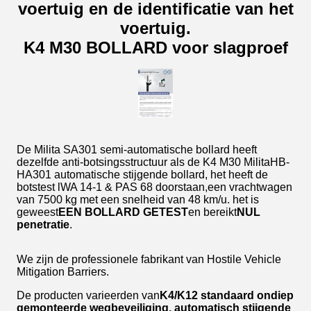
voertuig en de identificatie van het
voertuig.
K4 M30 BOLLARD voor slagproef
De Milita SA301 semi-automatische bollard heeft
dezelfde anti-botsingsstructuur als de K4 M30 MilitaHB-
HA301 automatische stijgende bollard, het heeft de
botstest lWA 14-1 & PAS 68 doorstaan,een vrachtwagen
van 7500 kg met een snelheid van 48 km/u. het is
geweest
EEN BOLLARD GETEST
en bereikt
NUL
penetratie
.
We zijn de professionele fabrikant van Hostile Vehicle
Mitigation Barriers.
De producten varieerden van
K4/K12 standaard ondiep
gemonteerde wegbeveiliging, automatisch stijgende