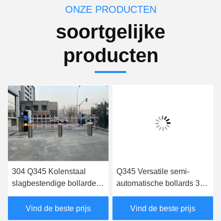
ONZE PRODUCTEN
soortgelijke
producten
304 Q345 Kolenstaal
Q345 Versatile semi-
slagbestendige bollarden
automatische bollards 325
Anti Ram Raid bollarden
mm Diameter Gemakkelijk
te bedienen
Vind de beste prijs
Vind de beste prijs