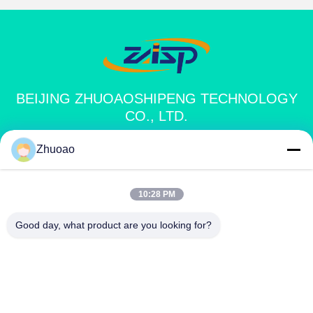
BEIJING ZHUOAOSHIPENG TECHNOLOGY
CO., LTD.
Zhuoao
service@cnzasp.com
86-138-10893981
10:28 PM
Kamer 2005, verdieping 20, gebouw A, Shagnlian Building,
Good day, what product are you looking for?
nummer 4, Fufeng Road, Beijing, China
China Goede kwaliteit Automatische Meerpalen Leverancier. Copyright ©
2024-2026 Beijing Zhuoaoshipeng Technology Co., Ltd. . Alle rechten
voorbehouden.