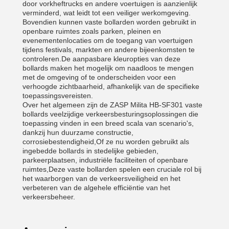
door vorkheftrucks en andere voertuigen is aanzienlijk
verminderd, wat leidt tot een veiliger werkomgeving.
Bovendien kunnen vaste bollarden worden gebruikt in
openbare ruimtes zoals parken, pleinen en
evenementenlocaties om de toegang van voertuigen
tijdens festivals, markten en andere bijeenkomsten te
controleren.De aanpasbare kleuropties van deze
bollards maken het mogelijk om naadloos te mengen
met de omgeving of te onderscheiden voor een
verhoogde zichtbaarheid, afhankelijk van de specifieke
toepassingsvereisten.
Over het algemeen zijn de ZASP Milita HB-SF301 vaste
bollards veelzijdige verkeersbesturingsoplossingen die
toepassing vinden in een breed scala van scenario's,
dankzij hun duurzame constructie,
corrosiebestendigheid,Of ze nu worden gebruikt als
ingebedde bollards in stedelijke gebieden,
parkeerplaatsen, industriële faciliteiten of openbare
ruimtes,Deze vaste bollarden spelen een cruciale rol bij
het waarborgen van de verkeersveiligheid en het
verbeteren van de algehele efficiëntie van het
verkeersbeheer.