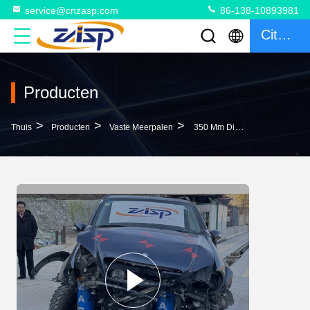
service@cnzasp.com
86-138-10893981
Citaat
Producten
>
>
>
Thuis
Producten
Vaste Meerpalen
350 Mm Diepte Vaste Bollards Sterke Corrosiebestendigheid En Anti-Corrosie Gecoat Voor Uw Vereisten