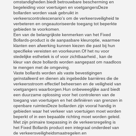
omstandigheden.biedt betrouwbare bescherming en
begeleiding voor voertuigen en voetgangersDeze
bollarden worden vaak gebruikt in
verkeerscontrolescenario's om de verkeersveiligheid te
verbeteren en ongeautoriseerde toegang tot beperkte
gebieden te voorkomen.
Een van de belangrijkste kenmerken van het Fixed
Bollards-product is de aanpasbare kleuroptie, waarmee
klanten een afwerking kunnen kiezen die past bij hun
specifieke vereisten en voorkeuren.Of het nu voor
stedelijke esthetiek is of voor zichtbaarheid., kan de
kleur van deze bollards worden aangepast om naadloos
te mengen met de omgeving.
Vaste bollards worden als vaste bevestigingen
geïnstalleerd en dienen als ingebedde barrières die de
verkeersstroom effectief beheersen en de veiligheid van
voetgangers waarborgen.Hun onbeweeglijke aard biedt
een duurzame oplossing voor het controleren van de
toegang van voertuigen en het definiëren van grenzen in
openbare ruimtesDeze bollarden zijn vooral handig in
gebieden waar het verkeer van voertuigen moet worden
beperkt of in een bepaalde richting moet worden geleid.
Met zijn primaire toepassing in de verkeersregeling is
het Fixed Bollards product een integraal onderdeel van
de verkeersveiligheidsmaatregelen.en