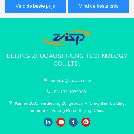
350 mm diepte vaste
toegangscontrole
Vind de beste prijs
Vind de beste prijs
bollarden
BEIJING ZHUOAOSHIPENG TECHNOLOGY
CO., LTD.
service@cnzasp.com
86-138-10893981
Kamer 2005, verdieping 20, gebouw A, Shagnlian Building,
nummer 4, Fufeng Road, Beijing, China