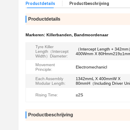
Productdetails
Productbeschrijving
Productdetails
Markeren:
Killerbanden
,
Bandmoordenaar
Tyre Killer
（Intercept Length + 342m
Length（Intercept
400Wmm X 80Hmm219±1m
Width）Diameter:
Movement
Electromechanicl
Principle:
Each Assembly
1342mmL X 400mmW X
Modular Length:
80mmH（Including Driver Un
Rising Time:
≤2S
Productbeschrijving