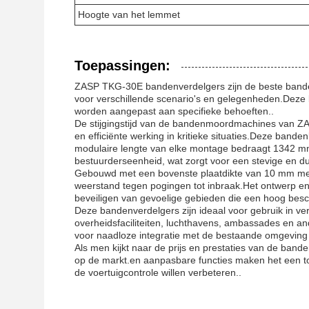
Hoogte van het lemmet
Toepassingen:
ZASP TKG-30E bandenverdelgers zijn de beste banden
voor verschillende scenario's en gelegenheden.Deze b
worden aangepast aan specifieke behoeften..
De stijgingstijd van de bandenmoordmachines van ZAS
en efficiënte werking in kritieke situaties.Deze bande
modulaire lengte van elke montage bedraagt 1342 mm 
bestuurderseenheid, wat zorgt voor een stevige en d
Gebouwd met een bovenste plaatdikte van 10 mm m
weerstand tegen pogingen tot inbraak.Het ontwerp e
beveiligen van gevoelige gebieden die een hoog bes
Deze bandenverdelgers zijn ideaal voor gebruik in vers
overheidsfaciliteiten, luchthavens, ambassades en a
voor naadloze integratie met de bestaande omgeving
Als men kijkt naar de prijs en prestaties van de ban
op de markt.en aanpasbare functies maken het een to
de voertuigcontrole willen verbeteren..