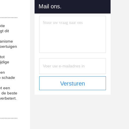
Mail ons.
kte
t dit
hanisme
voertuigen
tot
ijdige
 en
op schade
Versturen
et een
n de beste
erbetert.