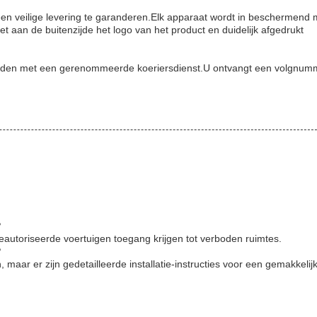
 een veilige levering te garanderen.Elk apparaat wordt in beschermend 
t aan de buitenzijde het logo van het product en duidelijk afgedrukt
zonden met een gerenommeerde koeriersdienst.U ontvangt een volgnu
?
autoriseerde voertuigen toegang krijgen tot verboden ruimtes.
?
en, maar er zijn gedetailleerde installatie-instructies voor een gemakkelij