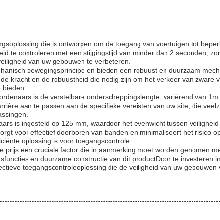
gingsoplossing die is ontworpen om de toegang van voertuigen tot beper
id te controleren.met een stijgingstijd van minder dan 2 seconden, zorg
veiligheid van uw gebouwen te verbeteren.
echanisch bewegingsprincipe en bieden een robuust en duurzaam mec
 de kracht en de robuustheid die nodig zijn om het verkeer van zware 
e bieden.
denaars is de verstelbare onderscheppingslengte, variërend van 1m 
arrière aan te passen aan de specifieke vereisten van uw site, die veelz
assingen.
rs is ingesteld op 125 mm, waardoor het evenwicht tussen veiligheid
zorgt voor effectief doorboren van banden en minimaliseert het risico 
ciënte oplossing is voor toegangscontrole.
s de prijs een cruciale factor die in aanmerking moet worden genomen.m
functies en duurzame constructie van dit productDoor te investeren i
ectieve toegangscontroleoplossing die de veiligheid van uw gebouwen v