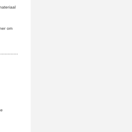
materiaal
mmer om
ke