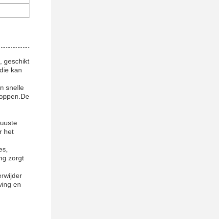
 geschikt
die kan
n snelle
stoppen.De
uuste
r het
es,
ng zorgt
rwijder
ving en