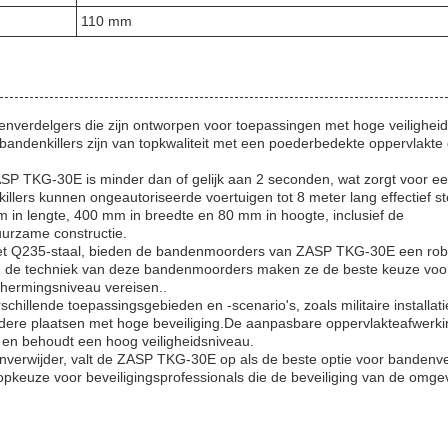
110 mm
verdelgers die zijn ontworpen voor toepassingen met hoge veiligheid,
andenkillers zijn van topkwaliteit met een poederbedekte oppervlakte 
P TKG-30E is minder dan of gelijk aan 2 seconden, wat zorgt voor ee
nkillers kunnen ongeautoriseerde voertuigen tot 8 meter lang effectief 
in lengte, 400 mm in breedte en 80 mm in hoogte, inclusief de
uurzame constructie.
et Q235-staal, bieden de bandenmoorders van ZASP TKG-30E een rob
n de techniek van deze bandenmoorders maken ze de beste keuze voo
chermingsniveau vereisen..
chillende toepassingsgebieden en -scenario's, zoals militaire installati
ndere plaatsen met hoge beveiliging.De aanpasbare oppervlakteafwerki
 en behoudt een hoog veiligheidsniveau.
denverwijder, valt de ZASP TKG-30E op als de beste optie voor bandenve
pkeuze voor beveiligingsprofessionals die de beveiliging van de omge