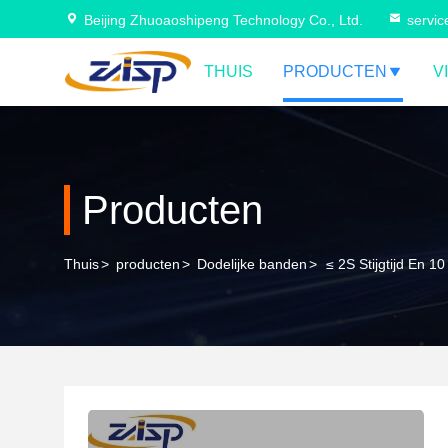
Beijing Zhuoaoshipeng Technology Co., Ltd.
servi
THUIS
PRODUCTEN
V
Producten
Thuis
>
producten
>
Dodelijke banden
>
≤ 2S Stijgtijd En 