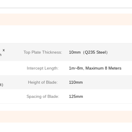
m）x
Top Plate Thickness:
10mm（Q235 Steel）
m
Intercept Length:
1m~8m, Maximum 8 Meters
Height of Blade:
110mm
it）
Spacing of Blade:
125mm