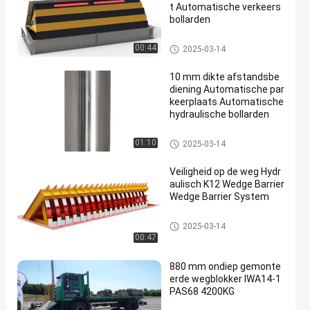
t Automatische verkeers
bollarden
andere
00:44
2025-03-14
10 mm dikte afstandsbe
diening Automatische par
keerplaats Automatische
hydraulische bollarden
andere
01:10
2025-03-14
Veiligheid op de weg Hydr
aulisch K12 Wedge Barrier
Wedge Barrier System
andere
2025-03-14
00:47
880 mm ondiep gemonte
erde wegblokker IWA14-1
PAS68 4200KG