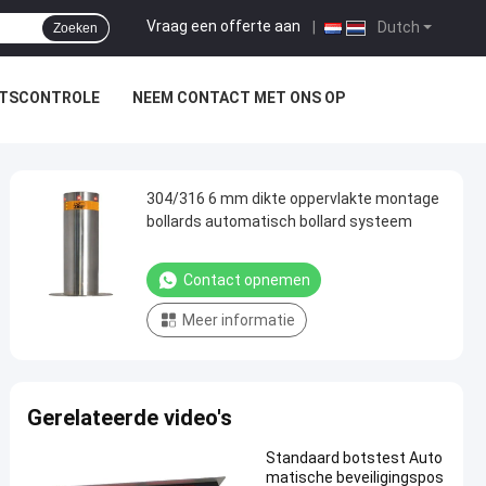
Vraag een offerte aan
|
Dutch
Zoeken
ITSCONTROLE
NEEM CONTACT MET ONS OP
304/316 6 mm dikte oppervlakte montage
bollards automatisch bollard systeem
Contact opnemen
Meer informatie
Gerelateerde video's
Standaard botstest Auto
matische beveiligingspos