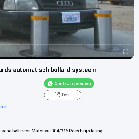
ards automatisch bollard systeem
Contact opnemen
Deel
lards
che bollarden Materiaal 304/316 Roestvrij stelling
 van de cilinderinterce...
Bekijk meer