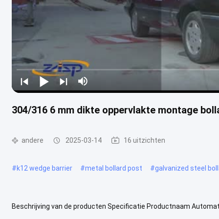
304/316 6 mm dikte oppervlakte montage boll
andere
2025-03-14
16 uitzichten
#
k12 wedge barrier
#
metal bollard post
#
galvanized steel bol
Beschrijving van de producten Specificatie Productnaam Automatis
Productdimensie Φ400 x H1150 mm Cylinderdiameter 217 mm Hoogte