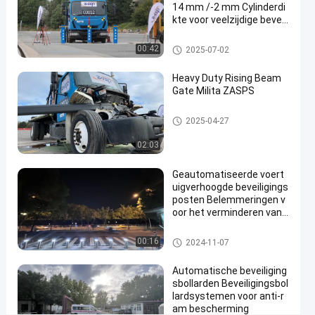
14 mm /-2 mm Cylinderdi
bollarden
04-27
uitzichten
Deel
kte voor veelzijdige beveili
gingsoplossingen
#
Verwijderbare bollarden
00:42
2025-07-02
removable
pipe
Heavy Duty Rising Beam
Gate Milita ZASPS
bollards
#
Opkomende balkpoort
stainless
2025-04-27
steel
02:03
removable
bollards
Geautomatiseerde voert
#
uigverhoogde beveiligings
heavy
posten Belemmeringen v
oor het verminderen van
duty
de impact van het voertui
removable
g
Automatische Meerpalen
00:16
2024-11-07
parking
posts
Automatische beveiliging
sbollarden Beveiligingsbol
lardsystemen voor anti-r
am bescherming
P