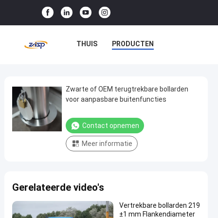
THUIS
PRODUCTEN
VR-SHOW
OVER ONS
FABRIEKSTOCHT
Zwarte of OEM terugtrekbare bollarden
Zwarte
voor aanpasbare buitenfuncties
of
KWALITEITSCONTROLE
OEM
Contact opnemen
NEEM CONTACT MET ONS OP
terugtrekbare
Meer informatie
bollarden
NIEUWS
GEVALLEN
voor
aanpasbare
Gerelateerde video's
buitenfuncties
Contact
Vertrekbare bollarden 219
Verwijderbare
2025-
22
±1 mm Flankendiameter
opnemen