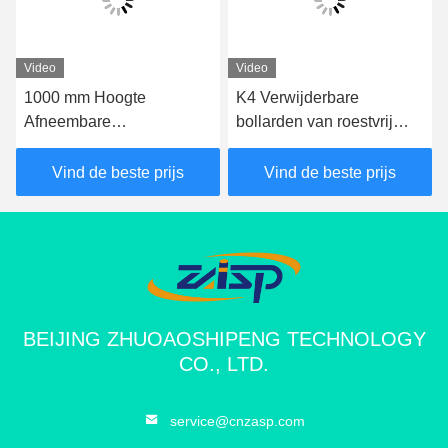
Video
Video
1000 mm Hoogte
K4 Verwijderbare
Afneembare
bollarden van roestvrij
veiligheidsbollarden
staal met een IWA14-1-
Afneembare
certificering
Vind de beste prijs
Vind de beste prijs
verkeersbollarden 350
mm Diepte
BEIJING ZHUOAOSHIPENG TECHNOLOGY
CO., LTD.
service@cnzasp.com