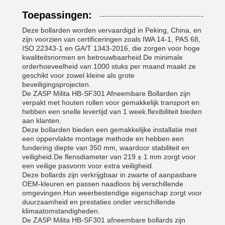
Toepassingen:
Deze bollarden worden vervaardigd in Peking, China, en
zijn voorzien van certificeringen zoals IWA 14-1, PAS 68,
ISO 22343-1 en GA/T 1343-2016, die zorgen voor hoge
kwaliteitsnormen en betrouwbaarheid.De minimale
orderhoeveelheid van 1000 stuks per maand maakt ze
geschikt voor zowel kleine als grote
beveiligingsprojecten.
De ZASP Milita HB-SF301 Afneembare Bollarden zijn
verpakt met houten rollen voor gemakkelijk transport en
hebben een snelle levertijd van 1 week.flexibiliteit bieden
aan klanten.
Deze bollarden bieden een gemakkelijke installatie met
een oppervlakte montage methode en hebben een
fundering diepte van 350 mm, waardoor stabiliteit en
veiligheid.De flensdiameter van 219 ± 1 mm zorgt voor
een veilige pasvorm voor extra veiligheid.
Deze bollards zijn verkrijgbaar in zwarte of aanpasbare
OEM-kleuren en passen naadloos bij verschillende
omgevingen.Hun weerbestendige eigenschap zorgt voor
duurzaamheid en prestaties onder verschillende
klimaatomstandigheden.
De ZASP Milita HB-SF301 afneembare bollards zijn