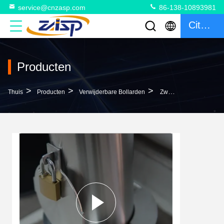
service@cnzasp.com
86-138-10893981
Citaat
Producten
>
>
>
Thuis
Producten
Verwijderbare Bollarden
Zwarte Of OEM Terugtrekbare Bollarden Voor Aanpasbare Buitenfuncties