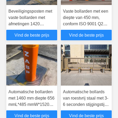
Beveiligingsposten met
Vaste bollarden met een
vaste bollarden met
diepte van 450 mm,
afmetingen 1420
conform ISO 9001 Q235
mm*1200 mm*1200 mm
koolstofstaal voor
Vind de beste prijs
Vind de beste prijs
Gewicht 15 kg en
beveiliging van de
reflecterend band
omgeving
Automatische bollarden
Automatische bollards
met 1460 mm diepte 656
van roestvrij staal met 3-
mmL*485 mmW*1520
6 seconden stijgingstijd
mmH Afmetingen en
en warm gedompelde
Vind de beste prijs
Vind de beste prijs
werktemperatuur
gegalvaniseerde