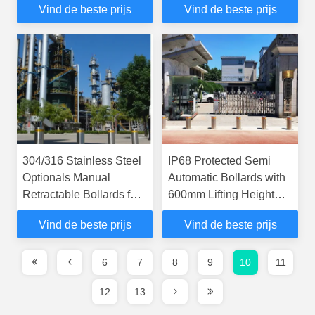
Vind de beste prijs
Vind de beste prijs
40 Persons/min Passing
Meters Remote Control
Speed
Distance
304/316 Stainless Steel
IP68 Protected Semi
Optionals Manual
Automatic Bollards with
Retractable Bollards for
600mm Lifting Height
Customizable Security
and 1520mm Depth for
Vind de beste prijs
Vind de beste prijs
Solutions
Enhanced Security
6
7
8
9
10
11
12
13