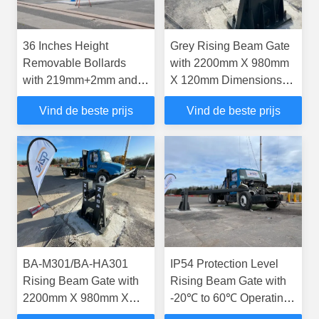
36 Inches Height
Grey Rising Beam Gate
Removable Bollards
with 2200mm X 980mm
with 219mm+2mm and
X 120mm Dimensions
157mm+2mm Cylinder
and ≤50 Meters Remote
Vind de beste prijs
Vind de beste prijs
Diameter for Secure
Control for -20℃ ~ 60℃
Access Control
Environments
BA-M301/BA-HA301
IP54 Protection Level
Rising Beam Gate with
Rising Beam Gate with
2200mm X 980mm X
-20℃ to 60℃ Operating
120mm Dimensions and
Temperature and ≤50