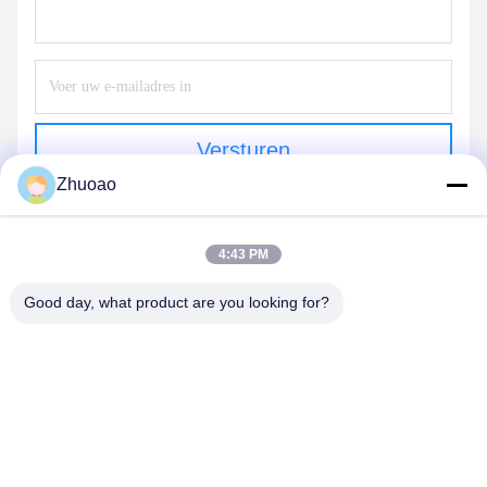
Versturen
Zhuoao
4:43 PM
Good day, what product are you looking for?
BEIJING ZHUOAOSHIPENG TECHNOLOGY
CO., LTD.
service@cnzasp.com
86-138-10893981