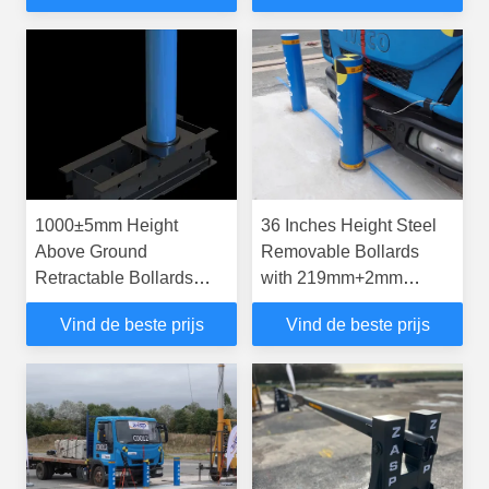
-40°C~+70°C
poederlaag voor
verkeersveiligheid
1000±5mm Height
36 Inches Height Steel
Above Ground
Removable Bollards
Retractable Bollards
with 219mm+2mm
20/25/30/40/50/60/70mm
Cylinder Diameter and
Vind de beste prijs
Vind de beste prijs
for Customer
Easy Removal
Requirements