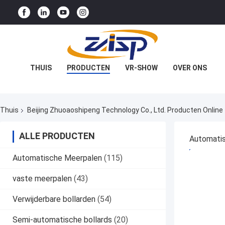
THUIS
PRODUCTEN
VR-SHOW
OVER ONS
FABRIEKSTOCHT
KWALITEITSCONTROLE
Thuis
Beijing Zhuoaoshipeng Technology Co., Ltd. Producten Online
NEEM CONTACT MET ONS OP
NIEUWS
ALLE PRODUCTEN
GEVALLEN
Automati
BESTE P
Automatische Meerpalen
(115)
vaste meerpalen
(43)
Verwijderbare bollarden
(54)
Semi-automatische bollards
(20)