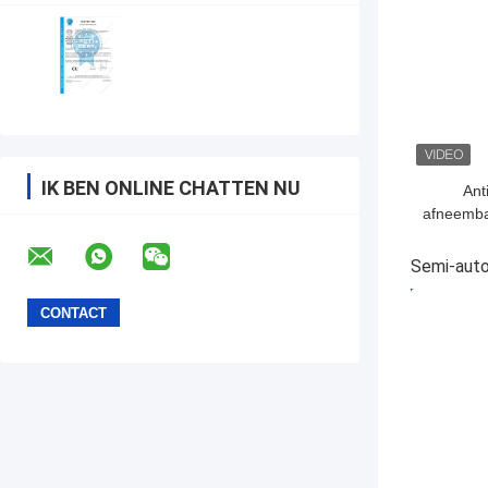
IK BEN ONLINE CHATTEN NU
Ant
afneemba
roestv
o
Semi-auto
BESTE P