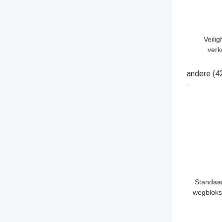
Veili
verk
Verkeers
Verkeers
andere
(4
voor v
BESTE P
Standaar
wegbloks
toega