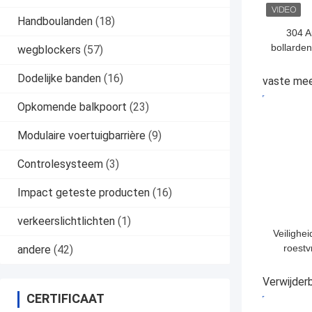
Handboulanden
(18)
304 A
bollarden
wegblockers
(57)
afstands
Dodelijke banden
(16)
vaste mee
BESTE P
Opkomende balkpoort
(23)
Modulaire voertuigbarrière
(9)
Controlesysteem
(3)
Impact geteste producten
(16)
verkeerslichtlichten
(1)
Veilighe
roestvr
andere
(42)
corrosi
En optio
Verwijder
b
CERTIFICAAT
BESTE P