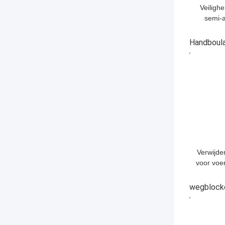
Veilighe
semi-
bollar
behe
Handboul
voer
BESTE P
Verwijde
voor voe
veilighe
SGS I
wegblock
BESTE P