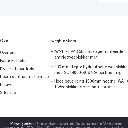
Over
wegblockers
IWA14-1 PAS 68 ondiep gemonteerde
Over ons
antiriotwegblokker met
Fabriekstocht
temperatuurbereik van -35°C tot 55°C
880 mm diepte hydraulische wegblokke
Kwaliteitscontrole
met ISO14000/SGS/CE-certificering
Neem contact met ons op
Hoge beveiliging 1000mm hoogte IWA14
Nieuws
1 Wegblokkade met anti-corrosie
Sitemap
behandeling wigbarrièresysteem
Privacybeleid
| China Goed Kwaliteit Automatische Meerpalen
Leverancier.
© 2024 - 2025 Beijing Zhuoaoshipeng Technology Co.,