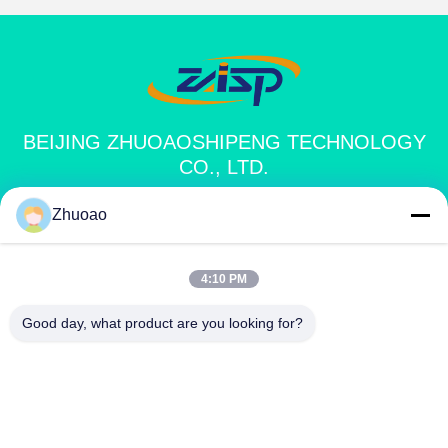
mm Diepte
BEIJING ZHUOAOSHIPENG TECHNOLOGY
CO., LTD.
Zhuoao
service@cnzasp.com
86-138-10893981
4:10 PM
Kamer 2005, verdieping 20, gebouw A, Shagnlian Building,
Good day, what product are you looking for?
nummer 4, Fufeng Road, Beijing, China
China Goede kwaliteit Automatische Meerpalen Leverancier. Copyright ©
2024-2026 Beijing Zhuoaoshipeng Technology Co., Ltd. . Alle rechten
voorbehouden.