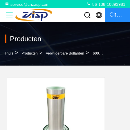
service@cnzasp.com
86-138-10893981
Citaat
Producten
>
>
>
Thuis
Producten
Verwijderbare Bollarden
600 Mm-1000 Mm Hoogte Roestvrij Staal Afneembare Bollarden