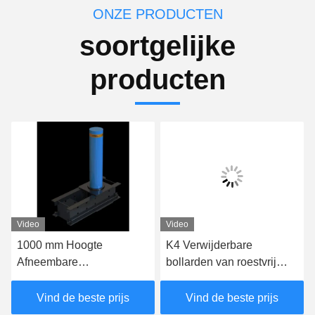
ONZE PRODUCTEN
soortgelijke
producten
Video
Video
1000 mm Hoogte
K4 Verwijderbare
Afneembare
bollarden van roestvrij
veiligheidsbollarden
staal met een IWA14-1-
Afneembare
certificering
Vind de beste prijs
Vind de beste prijs
verkeersbollarden 350