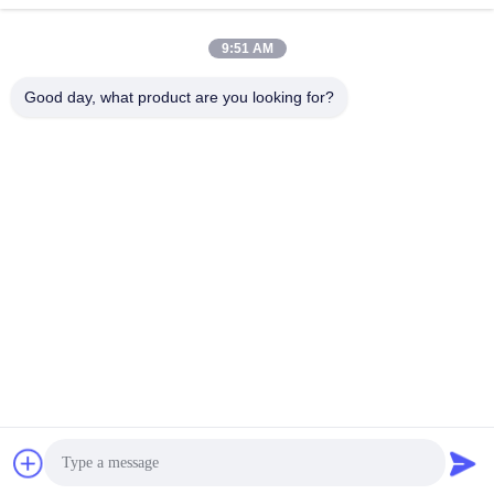
86-138-10893981
9:51 AM
Kamer 2005, verdieping 20, gebouw A, Shagnlian Building,
Good day, what product are you looking for?
nummer 4, Fufeng Road, Beijing, China
China Goede kwaliteit Automatische Meerpalen Leverancier. Copyright ©
2024-2026 Beijing Zhuoaoshipeng Technology Co., Ltd. . Alle rechten
voorbehouden.