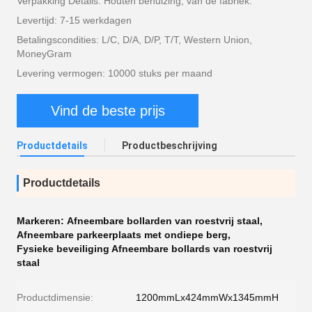
Verpakking Details: Houten behuizing, van de fabriek.
Levertijd: 7-15 werkdagen
Betalingscondities: L/C, D/A, D/P, T/T, Western Union,
MoneyGram
Levering vermogen: 10000 stuks per maand
Vind de beste prijs
Productdetails
Productbeschrijving
Productdetails
Markeren:
Afneembare bollarden van roestvrij staal
,
Afneembare parkeerplaats met ondiepe berg
,
Fysieke beveiliging Afneembare bollards van roestvrij
staal
Productdimensie:
1200mmLx424mmWx1345mmH