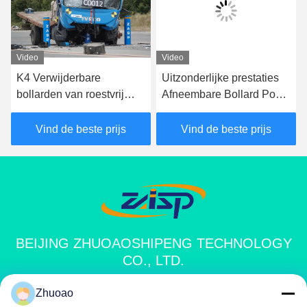
Video
Video
K4 Verwijderbare
Uitzonderlijke prestaties
bollarden van roestvrij
Afneembare Bollard Post
staal met een IWA14-1-
Voor Winkelcentrum
certificering
Vind de beste prijs
Vind de beste prijs
BEIJING ZHUOAOSHIPENG TECHNOLOGY
CO., LTD.
Zhuoao
service@cnzasp.com