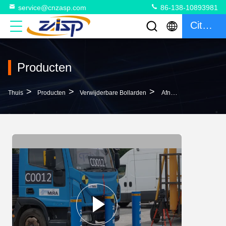
service@cnzasp.com
86-138-10893981
Citaat
Producten
>
>
>
Thuis
Producten
Verwijderbare Bollarden
Afneembare Bollarden Van Roestvrij Staal Voor Fysieke Beveiliging