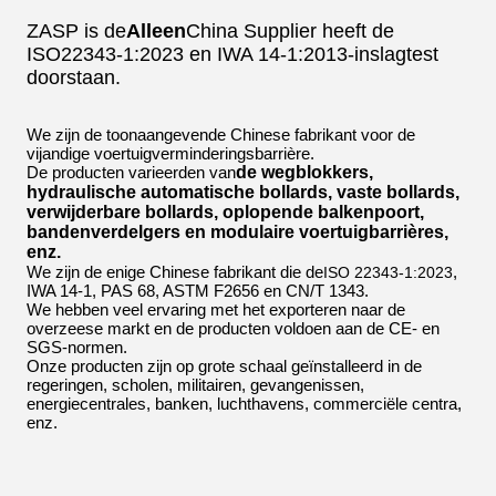
ZASP is de
Alleen
China Supplier heeft de
ISO22343-1:2023 en IWA 14-1:2013-inslagtest
doorstaan.
We zijn de toonaangevende Chinese fabrikant voor de
vijandige voertuigverminderingsbarrière.
De producten varieerden van
de wegblokkers,
hydraulische automatische bollards, vaste bollards,
verwijderbare bollards, oplopende balkenpoort,
bandenverdelgers en modulaire voertuigbarrières,
enz.
We zijn de enige Chinese fabrikant die de
,
ISO 22343-1:2023
IWA 14-1, PAS 68, ASTM F2656 en CN/T 1343.
We hebben veel ervaring met het exporteren naar de
overzeese markt en de producten voldoen aan de CE- en
SGS-normen.
Onze producten zijn op grote schaal geïnstalleerd in de
regeringen, scholen, militairen, gevangenissen,
energiecentrales, banken, luchthavens, commerciële centra,
enz.