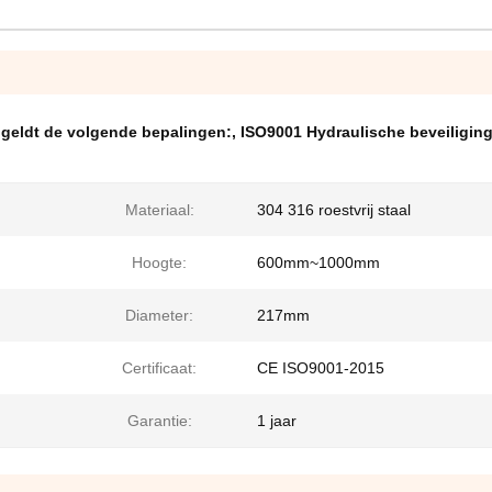
 geldt de volgende bepalingen:
,
ISO9001 Hydraulische beveiligin
Materiaal:
304 316 roestvrij staal
Hoogte:
600mm~1000mm
Diameter:
217mm
Certificaat:
CE ISO9001-2015
Garantie:
1 jaar