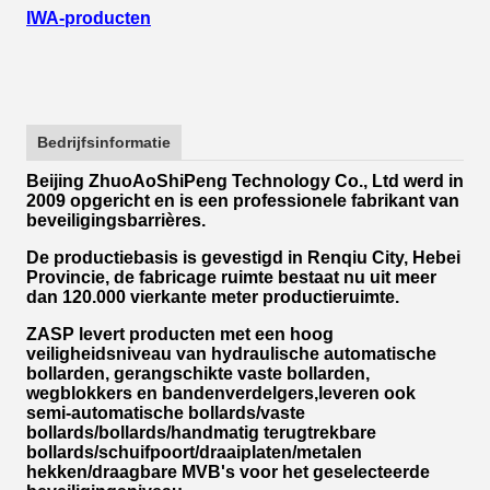
IWA-producten
Bedrijfsinformatie
Beijing ZhuoAoShiPeng Technology Co., Ltd werd in
2009 opgericht en is een professionele fabrikant van
beveiligingsbarrières.
De productiebasis is gevestigd in Renqiu City, Hebei
Provincie, de fabricage ruimte bestaat nu uit meer
dan 120.000 vierkante meter productieruimte.
ZASP levert producten met een hoog
veiligheidsniveau van hydraulische automatische
bollarden, gerangschikte vaste bollarden,
wegblokkers en bandenverdelgers,leveren ook
semi-automatische bollards/vaste
bollards/bollards/handmatig terugtrekbare
bollards/schuifpoort/draaiplaten/metalen
hekken/draagbare MVB's voor het geselecteerde