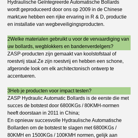
Hydraulische Geïntegreerde Automatische Bollards
wordt geproduceerd door ons op 2009 in de Chinese
markt,we hebben een rijke ervaring in R & D, productie
en installatie van wegbeveiligingsproducten.
2Welke materialen gebruikt u voor de vervaardiging van
uw bollards, wegblokkers en bandenverdelgers?
ZASP-producten zijn gemaakt van koolstofstaal of
roestvrij staal.Ze zijn roestvrij en hebben een schone,
afgeronde look om elk architectonisch ontwerp te
accentueren.
3Heb je producten voor impact testen?
ZASP Hydraulic Automatic Bollards is de eerste die met
succes de botstest door 6800KGs / 80KMH-normen
heeft doorstaan in 2011 in China;
En opnieuw succesvolle Hydraulische Automatische
Bollarden om de botstest te slagen met 6800KGs /
80KMH en 1500KGs / 100KMH normen, gelijk aan