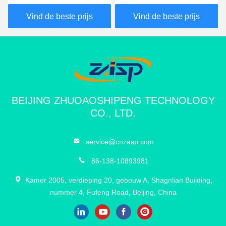
met een hoogte van 600-
gecertificeerde
1000 mm voor
Automatische Palen voor
Vind de beste prijs
Vind de beste prijs
hydraulische beveiliging
Opritten en
Parkeerplaatsen
BEIJING ZHUOAOSHIPENG TECHNOLOGY
CO., LTD.
service@cnzasp.com
86-138-10893981
Kamer 2005, verdieping 20, gebouw A, Shagnlian Building,
nummer 4, Fufeng Road, Beijing, China