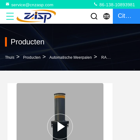
service@cnzasp.com
86-138-10893981
Citaat
Producten
>
>
>
Thuis
Producten
Automatische Meerpalen
RAL-Kleuren Intrekbare Automatische Bollarden Voor Toegangscontrole Van Voertuigen Op Opritte Wegen