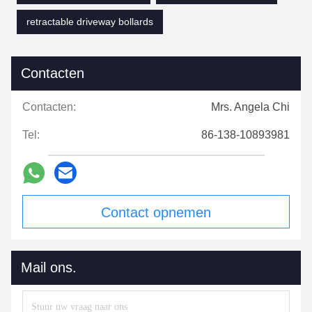
retractable driveway bollards
Contacten
Contacten:
Mrs. Angela Chi
Tel:
86-138-10893981
Contact opnemen
Mail ons.