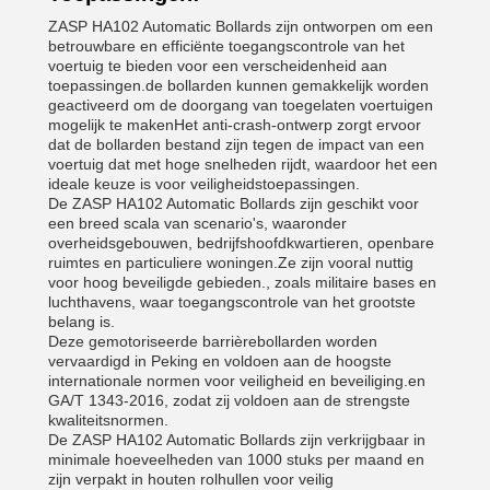
ZASP HA102 Automatic Bollards zijn ontworpen om een
betrouwbare en efficiënte toegangscontrole van het
voertuig te bieden voor een verscheidenheid aan
toepassingen.de bollarden kunnen gemakkelijk worden
geactiveerd om de doorgang van toegelaten voertuigen
mogelijk te makenHet anti-crash-ontwerp zorgt ervoor
dat de bollarden bestand zijn tegen de impact van een
voertuig dat met hoge snelheden rijdt, waardoor het een
ideale keuze is voor veiligheidstoepassingen.
De ZASP HA102 Automatic Bollards zijn geschikt voor
een breed scala van scenario's, waaronder
overheidsgebouwen, bedrijfshoofdkwartieren, openbare
ruimtes en particuliere woningen.Ze zijn vooral nuttig
voor hoog beveiligde gebieden., zoals militaire bases en
luchthavens, waar toegangscontrole van het grootste
belang is.
Deze gemotoriseerde barrièrebollarden worden
vervaardigd in Peking en voldoen aan de hoogste
internationale normen voor veiligheid en beveiliging.en
GA/T 1343-2016, zodat zij voldoen aan de strengste
kwaliteitsnormen.
De ZASP HA102 Automatic Bollards zijn verkrijgbaar in
minimale hoeveelheden van 1000 stuks per maand en
zijn verpakt in houten rolhullen voor veilig