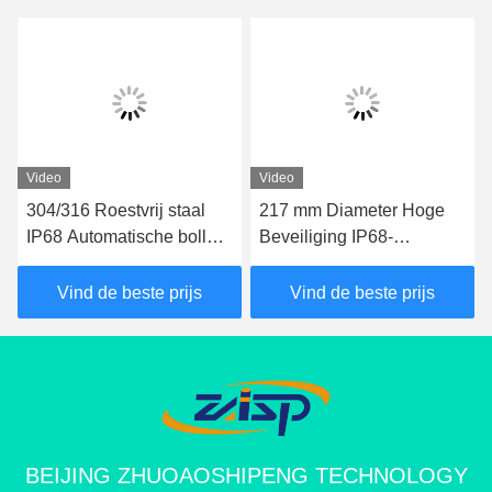
Video
Video
304/316 Roestvrij staal
217 mm Diameter Hoge
IP68 Automatische bollard
Beveiliging IP68-
met een hoogte van 600-
gecertificeerde
1000 mm voor
Automatische Palen voor
Vind de beste prijs
Vind de beste prijs
hydraulische beveiliging
Opritten en
Parkeerplaatsen
BEIJING ZHUOAOSHIPENG TECHNOLOGY